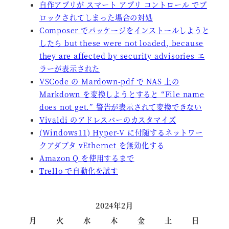
自作アプリが スマート アプリ コントロール でブ
ロックされてしまった場合の対処
Composer でパッケージをインストールしようと
したら but these were not loaded, because
they are affected by security advisories エ
ラーが表示された
VSCode の Mardown-pdf で NAS 上の
Markdown を変換しようとすると “File name
does not get.” 警告が表示されて変換できない
Vivaldi のアドレスバーのカスタマイズ
(Windows11) Hyper-V に付随するネットワー
クアダプタ vEthernet を無効化する
Amazon Q を使用するまで
Trello で自動化を試す
2024年2月
月
火
水
木
金
土
日