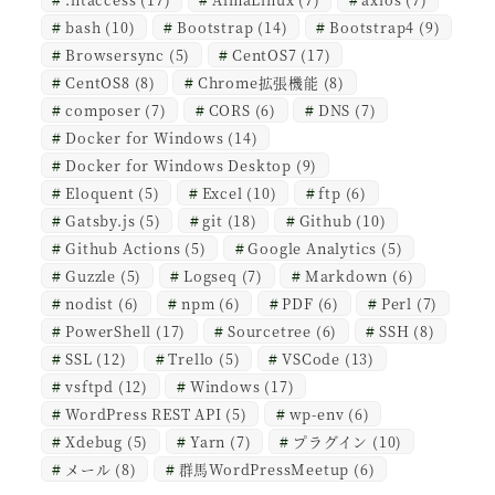
bash
(10)
Bootstrap
(14)
Bootstrap4
(9)
Browsersync
(5)
CentOS7
(17)
CentOS8
(8)
Chrome拡張機能
(8)
composer
(7)
CORS
(6)
DNS
(7)
Docker for Windows
(14)
Docker for Windows Desktop
(9)
Eloquent
(5)
Excel
(10)
ftp
(6)
Gatsby.js
(5)
git
(18)
Github
(10)
Github Actions
(5)
Google Analytics
(5)
Guzzle
(5)
Logseq
(7)
Markdown
(6)
nodist
(6)
npm
(6)
PDF
(6)
Perl
(7)
PowerShell
(17)
Sourcetree
(6)
SSH
(8)
SSL
(12)
Trello
(5)
VSCode
(13)
vsftpd
(12)
Windows
(17)
WordPress REST API
(5)
wp-env
(6)
Xdebug
(5)
Yarn
(7)
プラグイン
(10)
メール
(8)
群馬WordPressMeetup
(6)