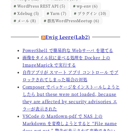
WordPress REST API
(5)
wp-env
(6)
Xdebug
(5)
Yarn
(7)
プラグイン
(10)
メール
(8)
群馬WordPressMeetup
(6)
Ewig Leere(Lab2)
PowerShell で簡易的な Webサーバ を建てる
画像をタイル状に並べる処理を Docker 上の
ImageMagick で実行する
自作アプリが スマート アプリ コントロール でブ
ロックされてしまった場合の対処
Composer でパッケージをインストールしようと
したら but these were not loaded, because
they are affected by security advisories エ
ラーが表示された
VSCode の Mardown-pdf で NAS 上の
Markdown を変換しようとすると “File name
does not get.” 警告が表示されて変換できない