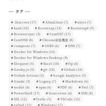
タグ
.htaccess
(17)
AlmaLinux
(7)
axios
(7)
bash
(10)
Bootstrap
(14)
Bootstrap4
(9)
Browsersync
(5)
CentOS7
(17)
CentOS8
(8)
Chrome拡張機能
(8)
composer
(7)
CORS
(6)
DNS
(7)
Docker for Windows
(14)
Docker for Windows Desktop
(9)
Eloquent
(5)
Excel
(10)
ftp
(6)
Gatsby.js
(5)
git
(18)
Github
(10)
Github Actions
(5)
Google Analytics
(5)
Guzzle
(5)
Logseq
(7)
Markdown
(6)
nodist
(6)
npm
(6)
PDF
(6)
Perl
(7)
PowerShell
(17)
Sourcetree
(6)
SSH
(8)
SSL
(12)
Trello
(5)
VSCode
(13)
vsftpd
(12)
Windows
(17)