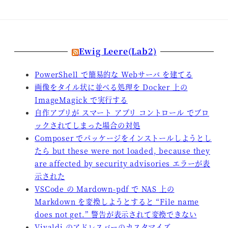
Ewig Leere(Lab2)
PowerShell で簡易的な Webサーバ を建てる
画像をタイル状に並べる処理を Docker 上の
ImageMagick で実行する
自作アプリが スマート アプリ コントロール でブロ
ックされてしまった場合の対処
Composer でパッケージをインストールしようとし
たら but these were not loaded, because they
are affected by security advisories エラーが表
示された
VSCode の Mardown-pdf で NAS 上の
Markdown を変換しようとすると “File name
does not get.” 警告が表示されて変換できない
Vivaldi のアドレスバーのカスタマイズ