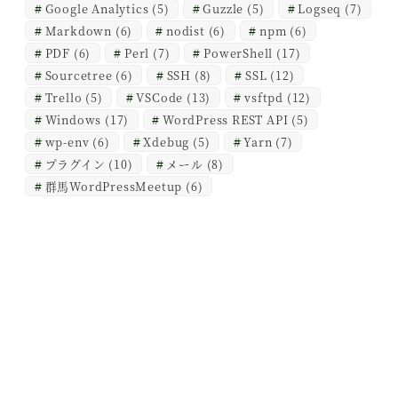
Google Analytics
(5)
Guzzle
(5)
Logseq
(7)
Markdown
(6)
nodist
(6)
npm
(6)
PDF
(6)
Perl
(7)
PowerShell
(17)
Sourcetree
(6)
SSH
(8)
SSL
(12)
Trello
(5)
VSCode
(13)
vsftpd
(12)
Windows
(17)
WordPress REST API
(5)
wp-env
(6)
Xdebug
(5)
Yarn
(7)
プラグイン
(10)
メール
(8)
群馬WordPressMeetup
(6)