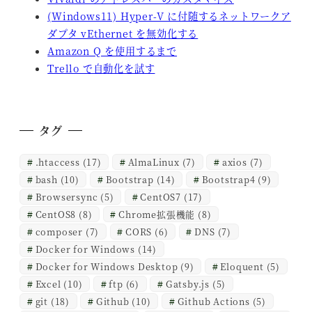
(Windows11) Hyper-V に付随するネットワークア
ダプタ vEthernet を無効化する
Amazon Q を使用するまで
Trello で自動化を試す
タグ
.htaccess
(17)
AlmaLinux
(7)
axios
(7)
bash
(10)
Bootstrap
(14)
Bootstrap4
(9)
Browsersync
(5)
CentOS7
(17)
CentOS8
(8)
Chrome拡張機能
(8)
composer
(7)
CORS
(6)
DNS
(7)
Docker for Windows
(14)
Docker for Windows Desktop
(9)
Eloquent
(5)
Excel
(10)
ftp
(6)
Gatsby.js
(5)
git
(18)
Github
(10)
Github Actions
(5)