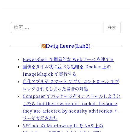
の
ペ
検
検索
ー
索
ジ
Ewig Leere(Lab2)
送
PowerShell で簡易的な Webサーバ を建てる
画像をタイル状に並べる処理を Docker 上の
り
ImageMagick で実行する
自作アプリが スマート アプリ コントロール でブ
ロックされてしまった場合の対処
Composer でパッケージをインストールしようと
したら but these were not loaded, because
they are affected by security advisories エ
ラーが表示された
VSCode の Mardown-pdf で NAS 上の