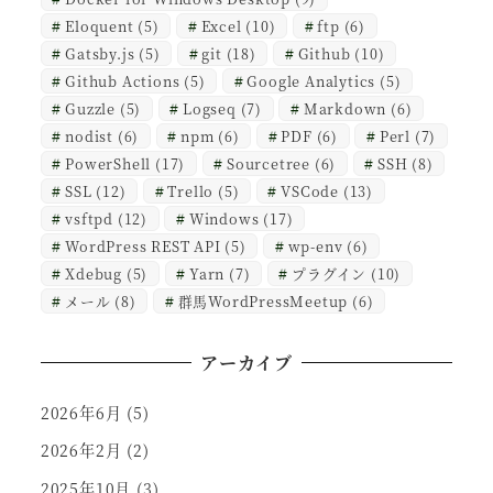
Eloquent
(5)
Excel
(10)
ftp
(6)
Gatsby.js
(5)
git
(18)
Github
(10)
Github Actions
(5)
Google Analytics
(5)
Guzzle
(5)
Logseq
(7)
Markdown
(6)
nodist
(6)
npm
(6)
PDF
(6)
Perl
(7)
PowerShell
(17)
Sourcetree
(6)
SSH
(8)
SSL
(12)
Trello
(5)
VSCode
(13)
vsftpd
(12)
Windows
(17)
WordPress REST API
(5)
wp-env
(6)
Xdebug
(5)
Yarn
(7)
プラグイン
(10)
メール
(8)
群馬WordPressMeetup
(6)
アーカイブ
2026年6月
(5)
2026年2月
(2)
2025年10月
(3)