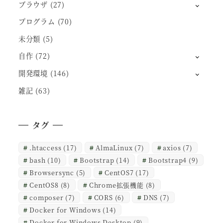
ブラウザ
(27)
プログラム
(70)
未分類
(5)
自作
(72)
開発環境
(146)
雑記
(63)
タグ
.htaccess
(17)
AlmaLinux
(7)
axios
(7)
bash
(10)
Bootstrap
(14)
Bootstrap4
(9)
Browsersync
(5)
CentOS7
(17)
CentOS8
(8)
Chrome拡張機能
(8)
composer
(7)
CORS
(6)
DNS
(7)
Docker for Windows
(14)
Docker for Windows Desktop
(9)