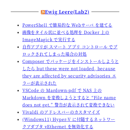
Ewig Leere(Lab2)
PowerShell で簡易的な Webサーバ を建てる
画像をタイル状に並べる処理を Docker 上の
ImageMagick で実行する
自作アプリが スマート アプリ コントロール でブ
ロックされてしまった場合の対処
Composer でパッケージをインストールしようと
したら but these were not loaded, because
they are affected by security advisories エ
ラーが表示された
VSCode の Mardown-pdf で NAS 上の
Markdown を変換しようとすると “File name
does not get.” 警告が表示されて変換できない
Vivaldi のアドレスバーのカスタマイズ
(Windows11) Hyper-V に付随するネットワー
クアダプタ vEthernet を無効化する