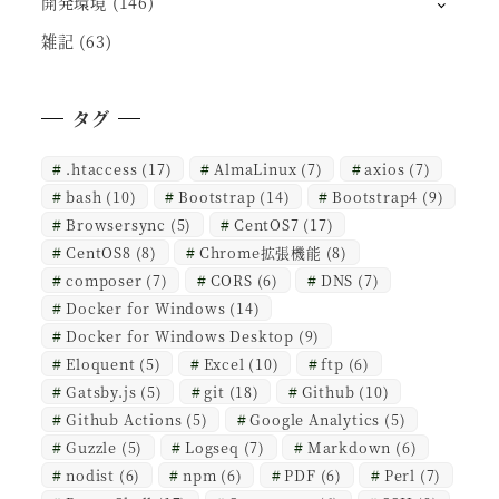
開発環境
(146)
雑記
(63)
タグ
.htaccess
(17)
AlmaLinux
(7)
axios
(7)
bash
(10)
Bootstrap
(14)
Bootstrap4
(9)
Browsersync
(5)
CentOS7
(17)
CentOS8
(8)
Chrome拡張機能
(8)
composer
(7)
CORS
(6)
DNS
(7)
Docker for Windows
(14)
Docker for Windows Desktop
(9)
Eloquent
(5)
Excel
(10)
ftp
(6)
Gatsby.js
(5)
git
(18)
Github
(10)
Github Actions
(5)
Google Analytics
(5)
Guzzle
(5)
Logseq
(7)
Markdown
(6)
nodist
(6)
npm
(6)
PDF
(6)
Perl
(7)