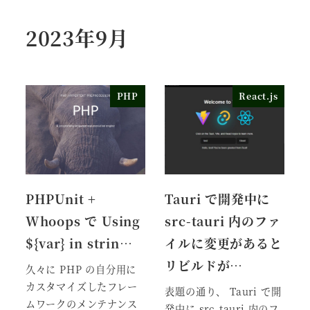
2023年9月
PHP
React.js
PHPUnit +
Tauri で開発中に
Whoops で Using
src-tauri 内のファ
${var} in strin…
イルに変更があると
リビルドが…
久々に PHP の自分用に
カスタマイズしたフレー
表題の通り、 Tauri で開
ムワークのメンテナンス
発中に src-tauri 内のフ