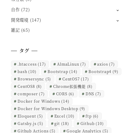
自作
(72)
開発環境
(147)
雑記
(65)
タグ
.htaccess
(17)
AlmaLinux
(7)
axios
(7)
bash
(10)
Bootstrap
(14)
Bootstrap4
(9)
Browsersync
(5)
CentOS7
(17)
CentOS8
(8)
Chrome拡張機能
(8)
composer
(7)
CORS
(6)
DNS
(7)
Docker for Windows
(14)
Docker for Windows Desktop
(9)
Eloquent
(5)
Excel
(10)
ftp
(6)
Gatsby.js
(5)
git
(18)
Github
(10)
Github Actions
(5)
Google Analytics
(5)