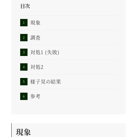
目次
現象
調査
対処1 (失敗)
対処2
様子見の結果
参考
現象