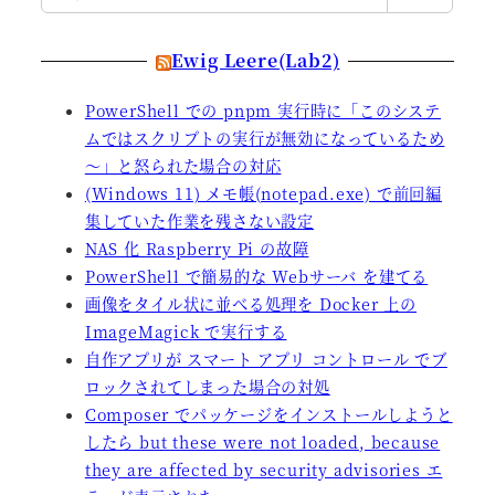
索
Ewig Leere(Lab2)
PowerShell での pnpm 実行時に「このシステ
ムではスクリプトの実行が無効になっているため
～」と怒られた場合の対応
(Windows 11) メモ帳(notepad.exe) で前回編
集していた作業を残さない設定
NAS 化 Raspberry Pi の故障
PowerShell で簡易的な Webサーバ を建てる
画像をタイル状に並べる処理を Docker 上の
ImageMagick で実行する
自作アプリが スマート アプリ コントロール でブ
ロックされてしまった場合の対処
Composer でパッケージをインストールしようと
したら but these were not loaded, because
they are affected by security advisories エ