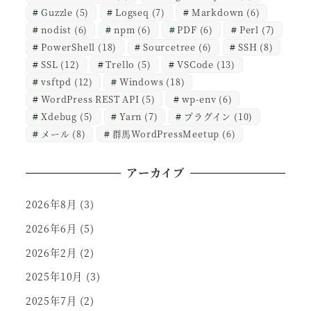
Guzzle
(5)
Logseq
(7)
Markdown
(6)
nodist
(6)
npm
(6)
PDF
(6)
Perl
(7)
PowerShell
(18)
Sourcetree
(6)
SSH
(8)
SSL
(12)
Trello
(5)
VSCode
(13)
vsftpd
(12)
Windows
(18)
WordPress REST API
(5)
wp-env
(6)
Xdebug
(5)
Yarn
(7)
プラグイン
(10)
メール
(8)
群馬WordPressMeetup
(6)
アーカイブ
2026年8月
(3)
2026年6月
(5)
2026年2月
(2)
2025年10月
(3)
2025年7月
(2)