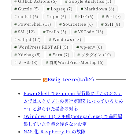
Github Actions
(5)
Google Analytics
(5)
Guzzle
(5)
Logseq
(7)
Markdown
(6)
nodist
(6)
npm
(6)
PDF
(6)
Perl
(7)
PowerShell
(18)
Sourcetree
(6)
SSH
(8)
SSL
(12)
Trello
(5)
VSCode
(13)
vsftpd
(12)
Windows
(18)
WordPress REST API
(5)
wp-env
(6)
Xdebug
(5)
Yarn
(7)
プラグイン
(10)
メール
(8)
群馬WordPressMeetup
(6)
Ewig Leere(Lab2)
PowerShell での pnpm 実行時に「このシステ
ムではスクリプトの実行が無効になっているため
～」と怒られた場合の対応
(Windows 11) メモ帳(notepad.exe) で前回編
集していた作業を残さない設定
NAS 化 Raspberry Pi の故障