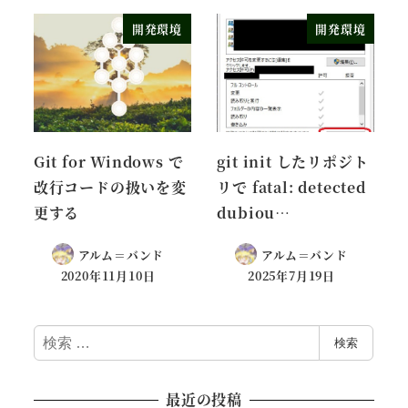
開発環境
開発環境
Git for Windows で
git init したリポジト
改行コードの扱いを変
リで fatal: detected
更する
dubiou…
アルム＝バンド
アルム＝バンド
2020年11月10日
2025年7月19日
検
検索
索
最近の投稿