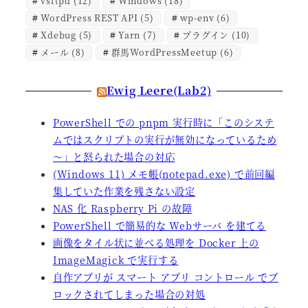
vsftpd
(12)
Windows
(18)
WordPress REST API
(5)
wp-env
(6)
Xdebug
(5)
Yarn
(7)
プラグイン
(10)
メール
(8)
群馬WordPressMeetup
(6)
Ewig Leere(Lab2)
PowerShell での pnpm 実行時に「このシステ
ムではスクリプトの実行が無効になっているため
～」と怒られた場合の対応
(Windows 11) メモ帳(notepad.exe) で前回編
集していた作業を残さない設定
NAS 化 Raspberry Pi の故障
PowerShell で簡易的な Webサーバ を建てる
画像をタイル状に並べる処理を Docker 上の
ImageMagick で実行する
自作アプリが スマート アプリ コントロール でブ
ロックされてしまった場合の対処