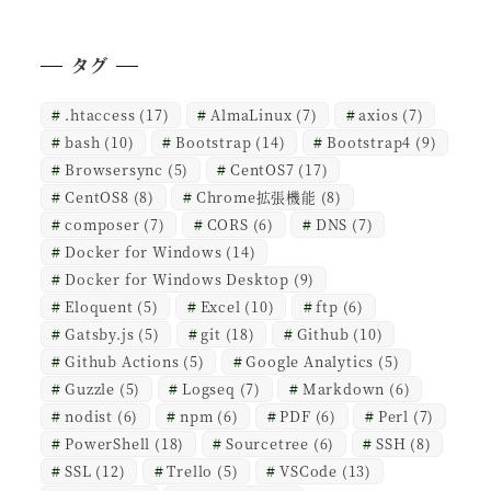
タグ
.htaccess
(17)
AlmaLinux
(7)
axios
(7)
bash
(10)
Bootstrap
(14)
Bootstrap4
(9)
Browsersync
(5)
CentOS7
(17)
CentOS8
(8)
Chrome拡張機能
(8)
composer
(7)
CORS
(6)
DNS
(7)
Docker for Windows
(14)
Docker for Windows Desktop
(9)
Eloquent
(5)
Excel
(10)
ftp
(6)
Gatsby.js
(5)
git
(18)
Github
(10)
Github Actions
(5)
Google Analytics
(5)
Guzzle
(5)
Logseq
(7)
Markdown
(6)
nodist
(6)
npm
(6)
PDF
(6)
Perl
(7)
PowerShell
(18)
Sourcetree
(6)
SSH
(8)
SSL
(12)
Trello
(5)
VSCode
(13)