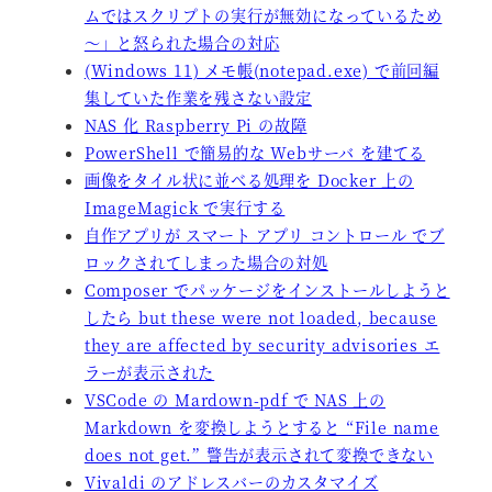
ムではスクリプトの実行が無効になっているため
～」と怒られた場合の対応
(Windows 11) メモ帳(notepad.exe) で前回編
集していた作業を残さない設定
NAS 化 Raspberry Pi の故障
PowerShell で簡易的な Webサーバ を建てる
画像をタイル状に並べる処理を Docker 上の
ImageMagick で実行する
自作アプリが スマート アプリ コントロール でブ
ロックされてしまった場合の対処
Composer でパッケージをインストールしようと
したら but these were not loaded, because
they are affected by security advisories エ
ラーが表示された
VSCode の Mardown-pdf で NAS 上の
Markdown を変換しようとすると “File name
does not get.” 警告が表示されて変換できない
Vivaldi のアドレスバーのカスタマイズ