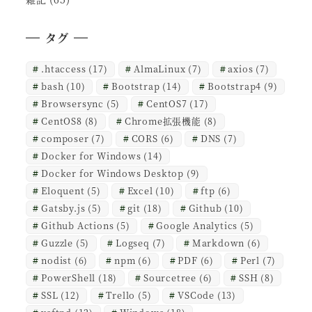
タグ
.htaccess
(17)
AlmaLinux
(7)
axios
(7)
bash
(10)
Bootstrap
(14)
Bootstrap4
(9)
Browsersync
(5)
CentOS7
(17)
CentOS8
(8)
Chrome拡張機能
(8)
composer
(7)
CORS
(6)
DNS
(7)
Docker for Windows
(14)
Docker for Windows Desktop
(9)
Eloquent
(5)
Excel
(10)
ftp
(6)
Gatsby.js
(5)
git
(18)
Github
(10)
Github Actions
(5)
Google Analytics
(5)
Guzzle
(5)
Logseq
(7)
Markdown
(6)
nodist
(6)
npm
(6)
PDF
(6)
Perl
(7)
PowerShell
(18)
Sourcetree
(6)
SSH
(8)
SSL
(12)
Trello
(5)
VSCode
(13)