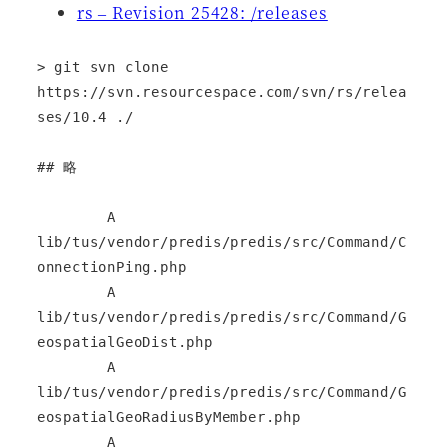
rs – Revision 25428: /releases
> git svn clone 
https://svn.resourcespace.com/svn/rs/relea
ses/10.4 ./

## 略

        A       
lib/tus/vendor/predis/predis/src/Command/C
onnectionPing.php

        A       
lib/tus/vendor/predis/predis/src/Command/G
eospatialGeoDist.php

        A       
lib/tus/vendor/predis/predis/src/Command/G
eospatialGeoRadiusByMember.php

        A       