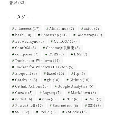
雑記
(63)
タグ
.htaccess
(17)
AlmaLinux
(7)
axios
(7)
bash
(10)
Bootstrap
(14)
Bootstrap4
(9)
Browsersync
(5)
CentOS7
(17)
CentOS8
(8)
Chrome拡張機能
(8)
composer
(7)
CORS
(6)
DNS
(7)
Docker for Windows
(14)
Docker for Windows Desktop
(9)
Eloquent
(5)
Excel
(10)
ftp
(6)
Gatsby.js
(5)
git
(18)
Github
(10)
Github Actions
(5)
Google Analytics
(5)
Guzzle
(5)
Logseq
(7)
Markdown
(6)
nodist
(6)
npm
(6)
PDF
(6)
Perl
(7)
PowerShell
(17)
Sourcetree
(6)
SSH
(8)
SSL
(12)
Trello
(5)
VSCode
(13)