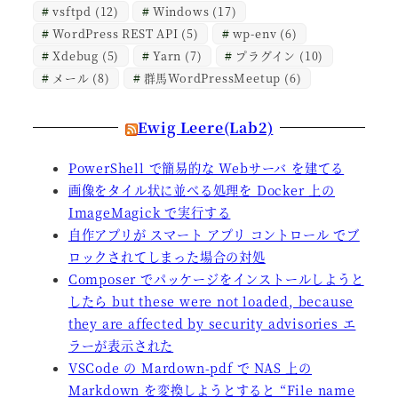
vsftpd
(12)
Windows
(17)
WordPress REST API
(5)
wp-env
(6)
Xdebug
(5)
Yarn
(7)
プラグイン
(10)
メール
(8)
群馬WordPressMeetup
(6)
Ewig Leere(Lab2)
PowerShell で簡易的な Webサーバ を建てる
画像をタイル状に並べる処理を Docker 上の
ImageMagick で実行する
自作アプリが スマート アプリ コントロール でブ
ロックされてしまった場合の対処
Composer でパッケージをインストールしようと
したら but these were not loaded, because
they are affected by security advisories エ
ラーが表示された
VSCode の Mardown-pdf で NAS 上の
Markdown を変換しようとすると “File name