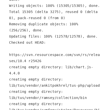
Writing objects: 100% (15305/15305), done.

Total 15305 (delta 3275), reused 0 (delta 
0), pack-reused 0 (from 0)

Removing duplicate objects: 100% 
(256/256), done.

Updating files: 100% (12578/12578), done.

Checked out HEAD:

https://svn.resourcespace.com/svn/rs/relea
ses/10.4 r25426

creating empty directory: lib/chart.js-
4.4.0

creating empty directory: 
lib/tus/vendor/ankitpokhrel/tus-php/upload

creating empty directory: 
lib/tus/vendor/ramsey/collection/bin

creating empty directory: 