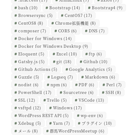
bash
(10)
Bootstrap
(14)
Bootstrap4
(9)
Browsersync
(5)
CentOS7
(17)
CentOS8
(8)
Chrome拡張機能
(8)
composer
(7)
CORS
(6)
DNS
(7)
Docker for Windows
(14)
Docker for Windows Desktop
(9)
Eloquent
(5)
Excel
(10)
ftp
(6)
Gatsby.js
(5)
git
(18)
Github
(10)
Github Actions
(5)
Google Analytics
(5)
Guzzle
(5)
Logseq
(7)
Markdown
(6)
nodist
(6)
npm
(6)
PDF
(6)
Perl
(7)
PowerShell
(17)
Sourcetree
(6)
SSH
(8)
SSL
(12)
Trello
(5)
VSCode
(13)
vsftpd
(12)
Windows
(17)
WordPress REST API
(5)
wp-env
(6)
Xdebug
(5)
Yarn
(7)
プラグイン
(10)
メール
(8)
群馬WordPressMeetup
(6)