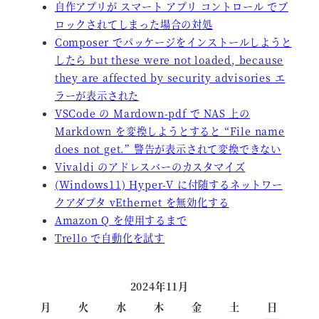
自作アプリが スマート アプリ コントロール でブ
ロックされてしまった場合の対処
Composer でパッケージをインストールしようと
したら but these were not loaded, because
they are affected by security advisories エ
ラーが表示された
VSCode の Mardown-pdf で NAS 上の
Markdown を変換しようとすると “File name
does not get.” 警告が表示されて変換できない
Vivaldi のアドレスバーのカスタマイズ
(Windows11) Hyper-V に付随するネットワー
クアダプタ vEthernet を無効化する
Amazon Q を使用するまで
Trello で自動化を試す
2024年11月
月
火
水
木
金
土
日