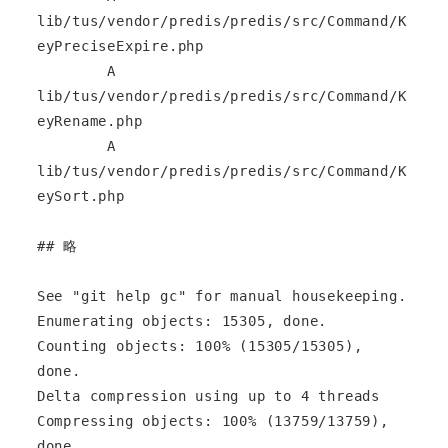
lib/tus/vendor/predis/predis/src/Command/K
eyPreciseExpire.php

        A       
lib/tus/vendor/predis/predis/src/Command/K
eyRename.php

        A       
lib/tus/vendor/predis/predis/src/Command/K
eySort.php

## 略

See "git help gc" for manual housekeeping.

Enumerating objects: 15305, done.

Counting objects: 100% (15305/15305), 
done.

Delta compression using up to 4 threads

Compressing objects: 100% (13759/13759), 
done.
