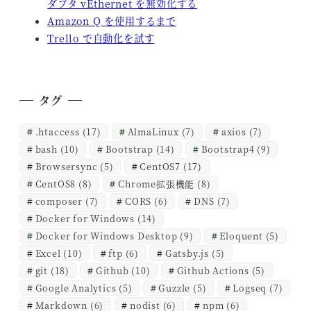
ダプタ vEthernet を無効化する
Amazon Q を使用するまで
Trello で自動化を試す
タグ
.htaccess
(17)
AlmaLinux
(7)
axios
(7)
bash
(10)
Bootstrap
(14)
Bootstrap4
(9)
Browsersync
(5)
CentOS7
(17)
CentOS8
(8)
Chrome拡張機能
(8)
composer
(7)
CORS
(6)
DNS
(7)
Docker for Windows
(14)
Docker for Windows Desktop
(9)
Eloquent
(5)
Excel
(10)
ftp
(6)
Gatsby.js
(5)
git
(18)
Github
(10)
Github Actions
(5)
Google Analytics
(5)
Guzzle
(5)
Logseq
(7)
Markdown
(6)
nodist
(6)
npm
(6)