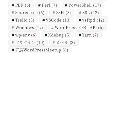
PDF
(6)
Perl
(7)
PowerShell
(17)
Sourcetree
(6)
SSH
(8)
SSL
(12)
Trello
(5)
VSCode
(13)
vsftpd
(12)
Windows
(17)
WordPress REST API
(5)
wp-env
(6)
Xdebug
(5)
Yarn
(7)
プラグイン
(10)
メール
(8)
群馬WordPressMeetup
(6)