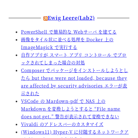
Ewig Leere(Lab2)
PowerShell で簡易的な Webサーバ を建てる
画像をタイル状に並べる処理を Docker 上の
ImageMagick で実行する
自作アプリが スマート アプリ コントロール でブロ
ックされてしまった場合の対処
Composer でパッケージをインストールしようとし
たら but these were not loaded, because they
are affected by security advisories エラーが表
示された
VSCode の Mardown-pdf で NAS 上の
Markdown を変換しようとすると “File name
does not get.” 警告が表示されて変換できない
Vivaldi のアドレスバーのカスタマイズ
(Windows11) Hyper-V に付随するネットワークア