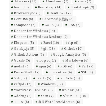
.htaccess
(17)
AlmaLinux
(7)
axios
(7)
bash
(10)
Bootstrap
(14)
Bootstrap4
(9)
Browsersync
(5)
CentOS7
(17)
CentOS8
(8)
Chrome拡張機能
(8)
composer
(7)
CORS
(6)
DNS
(7)
Docker for Windows
(14)
Docker for Windows Desktop
(9)
Eloquent
(5)
Excel
(10)
ftp
(6)
Gatsby.js
(5)
git
(18)
Github
(10)
Github Actions
(5)
Google Analytics
(5)
Guzzle
(5)
Logseq
(7)
Markdown
(6)
nodist
(6)
npm
(6)
PDF
(6)
Perl
(7)
PowerShell
(17)
Sourcetree
(6)
SSH
(8)
SSL
(12)
Trello
(5)
VSCode
(13)
vsftpd
(12)
Windows
(17)
WordPress REST API
(5)
wp-env
(6)
Xdebug
(5)
Yarn
(7)
プラグイン
(10)
メール
(8)
群馬WordPressMeetup
(6)