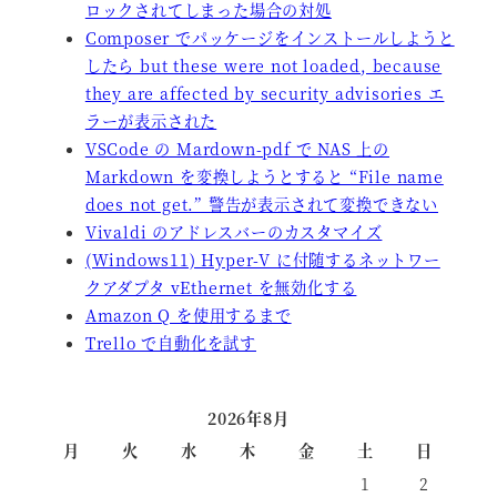
ロックされてしまった場合の対処
Composer でパッケージをインストールしようと
したら but these were not loaded, because
they are affected by security advisories エ
ラーが表示された
VSCode の Mardown-pdf で NAS 上の
Markdown を変換しようとすると “File name
does not get.” 警告が表示されて変換できない
Vivaldi のアドレスバーのカスタマイズ
(Windows11) Hyper-V に付随するネットワー
クアダプタ vEthernet を無効化する
Amazon Q を使用するまで
Trello で自動化を試す
2026年8月
月
火
水
木
金
土
日
1
2