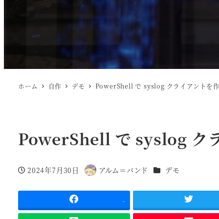
ホーム
自作
デモ
PowerShell で syslog クライアントを
PowerShell で syslo
カテゴリー
2024年7月30日
アルム＝バンド
デモ
投稿日
著
者
-