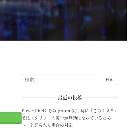
検
検索
索
最近の投稿
PowerShell での pnpm 実行時に「このシステム
ではスクリプトの実行が無効になっているため
-
～」と怒られた場合の対応