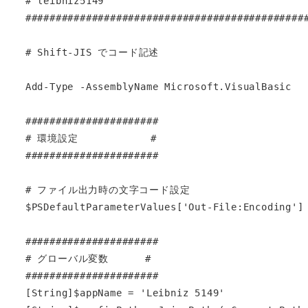
# leibniz5149                                  
###############################################
# Shift-JIS でコード記述

Add-Type -AssemblyName Microsoft.VisualBasic

######################

# 環境設定            #

######################

# ファイル出力時の文字コード設定

$PSDefaultParameterValues['Out-File:Encoding'] 
######################

# グローバル変数      #

######################

[String]$appName = 'Leibniz 5149'
