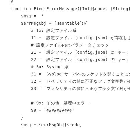
#

function Find-ErrorMessage([Int]$code, [String]
    $msg = ''

    $errMsgObj = [Hashtable]@{

        # 1x: 設定ファイル系

        11 = '設定ファイル (config.json) が存在しません。'

        # 設定ファイル内のパラメータチェック

        21 = '設定ファイル (config.json) に キー: ########## がありません。'

        22 = '設定ファイル (config.json) の キー: ########## の値が不正な形式です。'

        # 3x: Syslog 系

        31 = 'Syslog サーバへのソケットを開くことに失敗しました。'

        32 = 'セベラリティの値に不正なフラグ文字列がセットされています。'

        33 = 'ファシリティの値に不正なフラグ文字列がセットされています。'

        # 9x: その他、処理中エラー

        99 = '##########'

    }

    $msg = $errMsgObj[$code]
