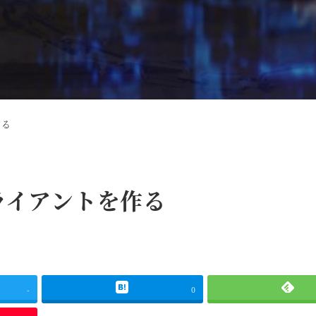
作る
g クライアントを作る
-
0