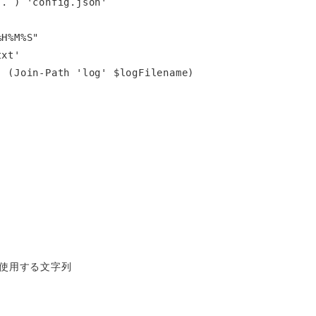
. ) 'config.json'

H%M%S"

xt'

 (Join-Path 'log' $logFilename)

ジで使用する文字列
