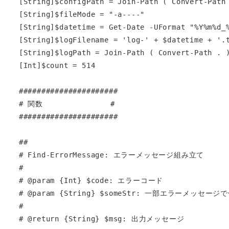
[String]$configPath = Join-Path ( Convert-Path 
[String]$fileMode = "-a----"

[String]$datetime = Get-Date -UFormat "%Y%m%d_%
[String]$logFilename = 'log-' + $datetime + '.t
[String]$logPath = Join-Path ( Convert-Path . )
[Int]$count = 514

######################

# 関数               #

######################

##

# Find-ErrorMessage: エラーメッセージ組み立て

#

# @param {Int} $code: エラーコード

# @param {String} $someStr: 一部エラーメッセー
#

# @return {String} $msg: 出力メッセージ
