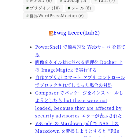
wp-env
(6)
Xdebug
(5)
Yarn
(7)
プラグイン
(10)
メール
(8)
群馬WordPressMeetup
(6)
Ewig Leere(Lab2)
PowerShell で簡易的な Webサーバ を建て
る
画像をタイル状に並べる処理を Docker 上
の ImageMagick で実行する
自作アプリが スマート アプリ コントロール
でブロックされてしまった場合の対処
Composer でパッケージをインストールし
ようとしたら but these were not
loaded, because they are affected by
security advisories エラーが表示された
VSCode の Mardown-pdf で NAS 上の
Markdown を変換しようとすると “File