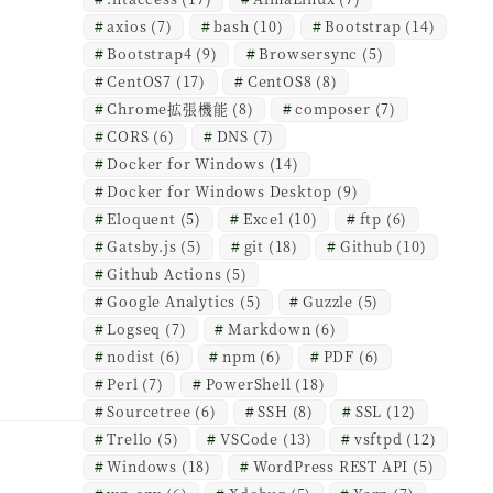
axios
(7)
bash
(10)
Bootstrap
(14)
Bootstrap4
(9)
Browsersync
(5)
CentOS7
(17)
CentOS8
(8)
Chrome拡張機能
(8)
composer
(7)
CORS
(6)
DNS
(7)
Docker for Windows
(14)
Docker for Windows Desktop
(9)
Eloquent
(5)
Excel
(10)
ftp
(6)
Gatsby.js
(5)
git
(18)
Github
(10)
Github Actions
(5)
Google Analytics
(5)
Guzzle
(5)
Logseq
(7)
Markdown
(6)
nodist
(6)
npm
(6)
PDF
(6)
Perl
(7)
PowerShell
(18)
Sourcetree
(6)
SSH
(8)
SSL
(12)
Trello
(5)
VSCode
(13)
vsftpd
(12)
Windows
(18)
WordPress REST API
(5)