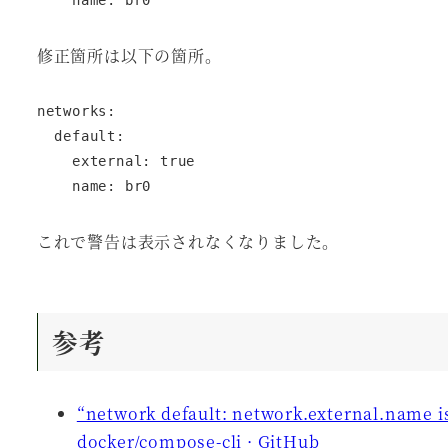
    name: br0
修正箇所は以下の箇所。
networks:

  default:

    external: true

    name: br0
これで警告は表示されなくなりました。
参考
“network default: network.external.name is
docker/compose-cli · GitHub