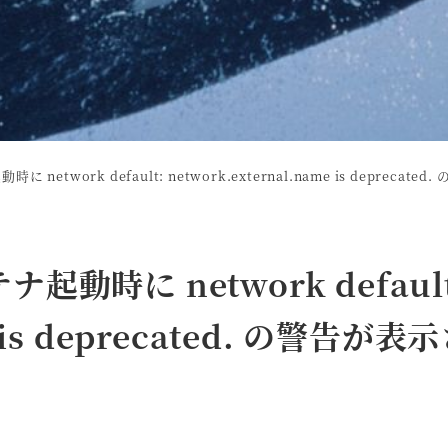
に network default: network.external.name is depreca
ナ起動時に network default
e is deprecated. の警告が表