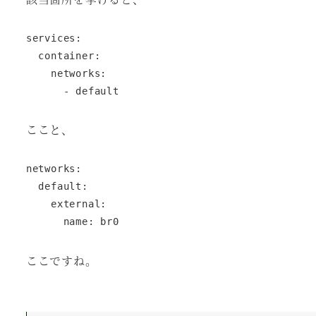
services:

  container:

    networks:

      - default
ここと、
networks:

  default:

    external:

      name: br0
ここですね。