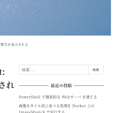
ted. の警告が表示される
検
:
検索
索
示され
最近の投稿
PowerShell で簡易的な Webサーバ を建てる
画像をタイル状に並べる処理を Docker 上の
ImageMagick で実行する