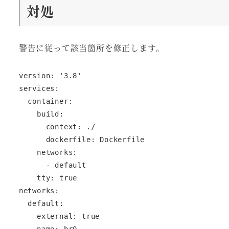
対処
警告に従って該当箇所を修正します。
version: '3.8'

services:

  container:

    build:

      context: ./

      dockerfile: Dockerfile

    networks:

      - default

    tty: true

networks:

  default:

    external: true
