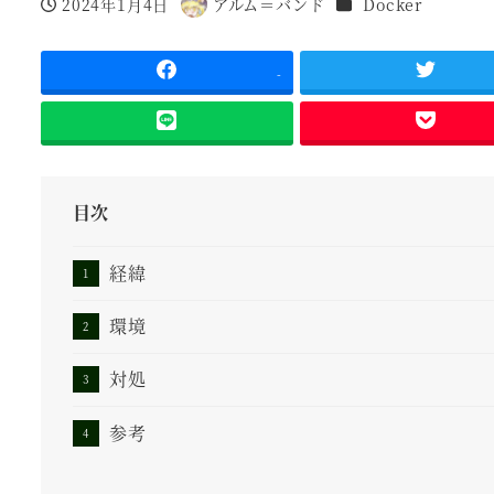
カテゴリー
2024年1月4日
アルム＝バンド
Docker
投稿日
著
者
-
目次
経緯
環境
対処
参考