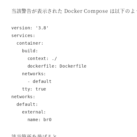
当該警告が表示された Docker Compose は以下の
version: '3.8'

services:

  container:

    build:

      context: ./

      dockerfile: Dockerfile

    networks:

      - default

    tty: true

networks:

  default:

    external:

      name: br0
該当箇所を挙げると、