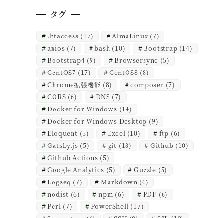
タグ
.htaccess
(17)
AlmaLinux
(7)
axios
(7)
bash
(10)
Bootstrap
(14)
Bootstrap4
(9)
Browsersync
(5)
CentOS7
(17)
CentOS8
(8)
Chrome拡張機能
(8)
composer
(7)
CORS
(6)
DNS
(7)
Docker for Windows
(14)
Docker for Windows Desktop
(9)
Eloquent
(5)
Excel
(10)
ftp
(6)
Gatsby.js
(5)
git
(18)
Github
(10)
Github Actions
(5)
Google Analytics
(5)
Guzzle
(5)
Logseq
(7)
Markdown
(6)
nodist
(6)
npm
(6)
PDF
(6)
Perl
(7)
PowerShell
(17)