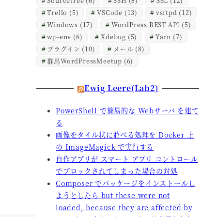
Sourcetree
(6)
SSH
(8)
SSL
(12)
Trello
(5)
VSCode
(13)
vsftpd
(12)
Windows
(17)
WordPress REST API
(5)
wp-env
(6)
Xdebug
(5)
Yarn
(7)
プラグイン
(10)
メール
(8)
群馬WordPressMeetup
(6)
Ewig Leere(Lab2)
PowerShell で簡易的な Webサーバ を建て
る
画像をタイル状に並べる処理を Docker 上
の ImageMagick で実行する
自作アプリが スマート アプリ コントロール
でブロックされてしまった場合の対処
Composer でパッケージをインストールし
ようとしたら but these were not
loaded, because they are affected by