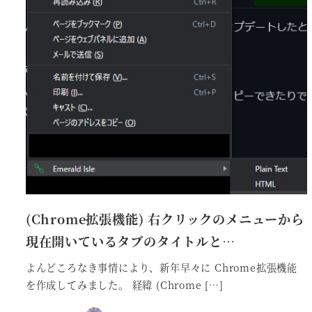
(Chrome拡張機能) 右クリックのメニューから
現在開いているタブのタイトルと…
よんどころなき事情により、新年早々に Chrome拡張機能
を作成してみました。 経緯 (Chrome […]