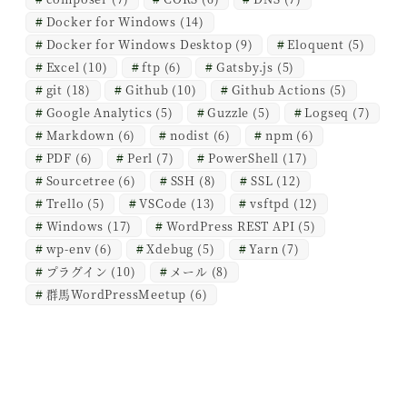
Docker for Windows
(14)
Docker for Windows Desktop
(9)
Eloquent
(5)
Excel
(10)
ftp
(6)
Gatsby.js
(5)
git
(18)
Github
(10)
Github Actions
(5)
Google Analytics
(5)
Guzzle
(5)
Logseq
(7)
Markdown
(6)
nodist
(6)
npm
(6)
PDF
(6)
Perl
(7)
PowerShell
(17)
Sourcetree
(6)
SSH
(8)
SSL
(12)
Trello
(5)
VSCode
(13)
vsftpd
(12)
Windows
(17)
WordPress REST API
(5)
wp-env
(6)
Xdebug
(5)
Yarn
(7)
プラグイン
(10)
メール
(8)
群馬WordPressMeetup
(6)