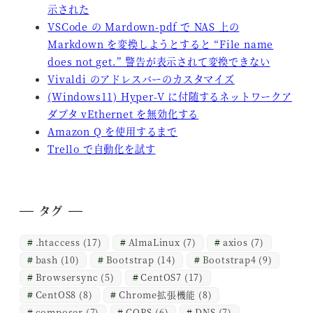
示された
VSCode の Mardown-pdf で NAS 上の
Markdown を変換しようとすると “File name
does not get.” 警告が表示されて変換できない
Vivaldi のアドレスバーのカスタマイズ
(Windows11) Hyper-V に付随するネットワークア
ダプタ vEthernet を無効化する
Amazon Q を使用するまで
Trello で自動化を試す
タグ
.htaccess
(17)
AlmaLinux
(7)
axios
(7)
bash
(10)
Bootstrap
(14)
Bootstrap4
(9)
Browsersync
(5)
CentOS7
(17)
CentOS8
(8)
Chrome拡張機能
(8)
composer
(7)
CORS
(6)
DNS
(7)