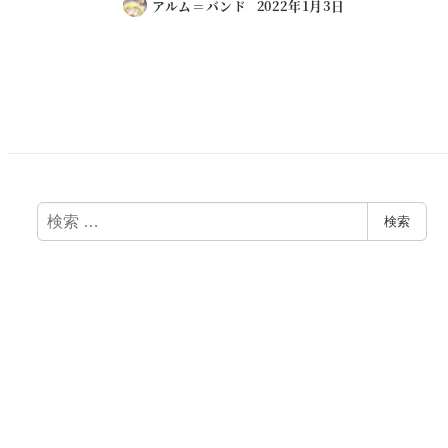
アルム＝バンド
2022年1月3日
投
稿
の
ペ
検
検索
索
ー
ジ
送
り