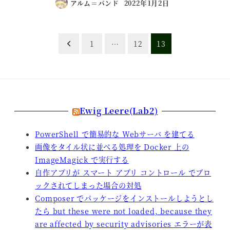
アルム＝バンド
2022年1月2日
1
…
12
13
Ewig Leere(Lab2)
PowerShell で簡易的な Webサーバ を建てる
画像をタイル状に並べる処理を Docker 上の
ImageMagick で実行する
自作アプリが スマート アプリ コントロール でブロ
ックされてしまった場合の対処
Composer でパッケージをインストールしようとし
たら but these were not loaded, because they
are affected by security advisories エラーが表