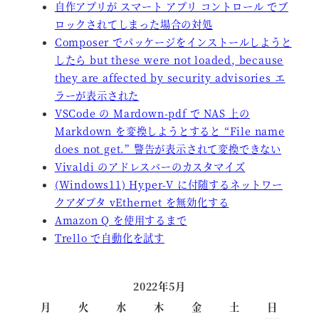
自作アプリが スマート アプリ コントロール でブ
ロックされてしまった場合の対処
Composer でパッケージをインストールしようと
したら but these were not loaded, because
they are affected by security advisories エ
ラーが表示された
VSCode の Mardown-pdf で NAS 上の
Markdown を変換しようとすると “File name
does not get.” 警告が表示されて変換できない
Vivaldi のアドレスバーのカスタマイズ
(Windows11) Hyper-V に付随するネットワー
クアダプタ vEthernet を無効化する
Amazon Q を使用するまで
Trello で自動化を試す
2022年5月
月
火
水
木
金
土
日