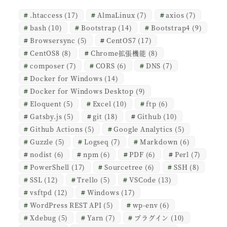
.htaccess
(17)
AlmaLinux
(7)
axios
(7)
bash
(10)
Bootstrap
(14)
Bootstrap4
(9)
Browsersync
(5)
CentOS7
(17)
CentOS8
(8)
Chrome拡張機能
(8)
composer
(7)
CORS
(6)
DNS
(7)
Docker for Windows
(14)
Docker for Windows Desktop
(9)
Eloquent
(5)
Excel
(10)
ftp
(6)
Gatsby.js
(5)
git
(18)
Github
(10)
Github Actions
(5)
Google Analytics
(5)
Guzzle
(5)
Logseq
(7)
Markdown
(6)
nodist
(6)
npm
(6)
PDF
(6)
Perl
(7)
PowerShell
(17)
Sourcetree
(6)
SSH
(8)
SSL
(12)
Trello
(5)
VSCode
(13)
vsftpd
(12)
Windows
(17)
WordPress REST API
(5)
wp-env
(6)
Xdebug
(5)
Yarn
(7)
プラグイン
(10)