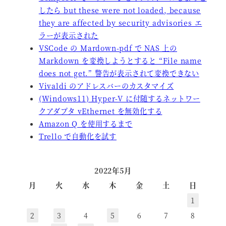
したら but these were not loaded, because
they are affected by security advisories エ
ラーが表示された
VSCode の Mardown-pdf で NAS 上の
Markdown を変換しようとすると “File name
does not get.” 警告が表示されて変換できない
Vivaldi のアドレスバーのカスタマイズ
(Windows11) Hyper-V に付随するネットワー
クアダプタ vEthernet を無効化する
Amazon Q を使用するまで
Trello で自動化を試す
2022年5月
月
火
水
木
金
土
日
1
2
3
4
5
6
7
8