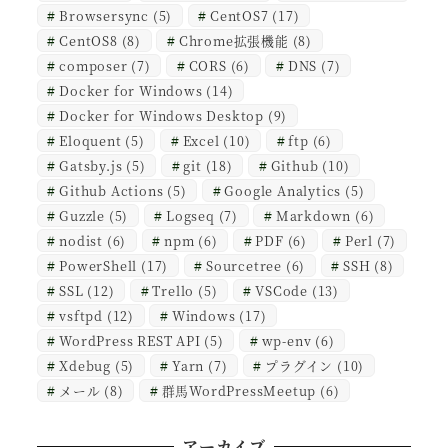
Browsersync
(5)
CentOS7
(17)
CentOS8
(8)
Chrome拡張機能
(8)
composer
(7)
CORS
(6)
DNS
(7)
Docker for Windows
(14)
Docker for Windows Desktop
(9)
Eloquent
(5)
Excel
(10)
ftp
(6)
Gatsby.js
(5)
git
(18)
Github
(10)
Github Actions
(5)
Google Analytics
(5)
Guzzle
(5)
Logseq
(7)
Markdown
(6)
nodist
(6)
npm
(6)
PDF
(6)
Perl
(7)
PowerShell
(17)
Sourcetree
(6)
SSH
(8)
SSL
(12)
Trello
(5)
VSCode
(13)
vsftpd
(12)
Windows
(17)
WordPress REST API
(5)
wp-env
(6)
Xdebug
(5)
Yarn
(7)
プラグイン
(10)
メール
(8)
群馬WordPressMeetup
(6)
アーカイブ