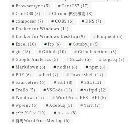
Browsersync
(5)
CentOS7
(17)
CentOS8
(8)
Chrome拡張機能
(8)
composer
(7)
CORS
(6)
DNS
(7)
Docker for Windows
(14)
Docker for Windows Desktop
(9)
Eloquent
(5)
Excel
(10)
ftp
(6)
Gatsby.js
(5)
git
(18)
Github
(10)
Github Actions
(5)
Google Analytics
(5)
Guzzle
(5)
Logseq
(7)
Markdown
(6)
nodist
(6)
npm
(6)
PDF
(6)
Perl
(7)
PowerShell
(17)
Sourcetree
(6)
SSH
(8)
SSL
(12)
Trello
(5)
VSCode
(13)
vsftpd
(12)
Windows
(17)
WordPress REST API
(5)
wp-env
(6)
Xdebug
(5)
Yarn
(7)
プラグイン
(10)
メール
(8)
群馬WordPressMeetup
(6)