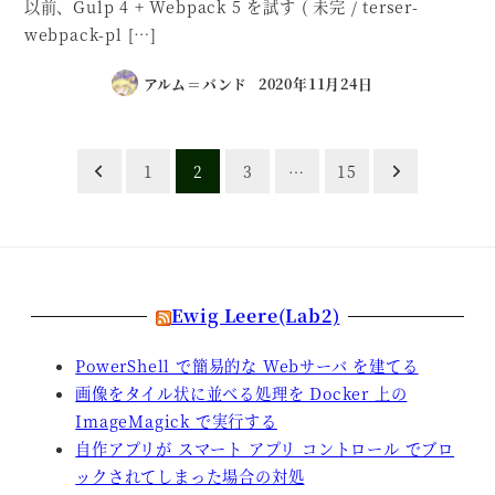
以前、Gulp 4 + Webpack 5 を試す ( 未完 / terser-
webpack-pl […]
アルム＝バンド
2020年11月24日
1
2
3
…
15
Ewig Leere(Lab2)
PowerShell で簡易的な Webサーバ を建てる
画像をタイル状に並べる処理を Docker 上の
ImageMagick で実行する
自作アプリが スマート アプリ コントロール でブロ
ックされてしまった場合の対処