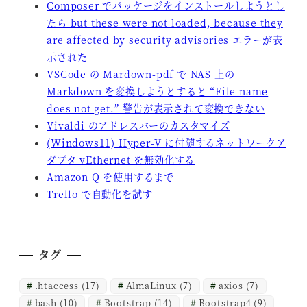
Composer でパッケージをインストールしようとし
たら but these were not loaded, because they
are affected by security advisories エラーが表
示された
VSCode の Mardown-pdf で NAS 上の
Markdown を変換しようとすると “File name
does not get.” 警告が表示されて変換できない
Vivaldi のアドレスバーのカスタマイズ
(Windows11) Hyper-V に付随するネットワークア
ダプタ vEthernet を無効化する
Amazon Q を使用するまで
Trello で自動化を試す
タグ
.htaccess
(17)
AlmaLinux
(7)
axios
(7)
bash
(10)
Bootstrap
(14)
Bootstrap4
(9)