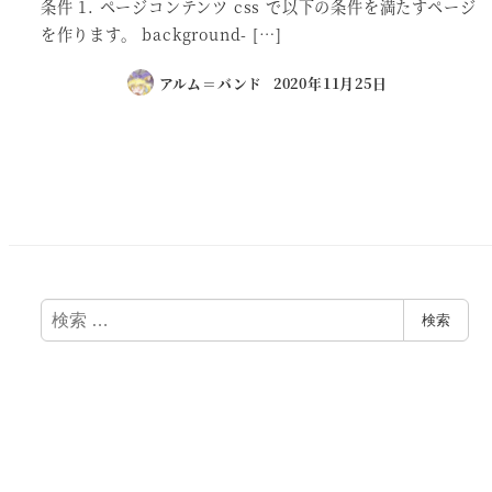
条件 1. ページコンテンツ css で以下の条件を満たすページ
を作ります。 background- […]
アルム＝バンド
2020年11月25日
投
稿
の
ペ
検
検索
索
ー
ジ
送