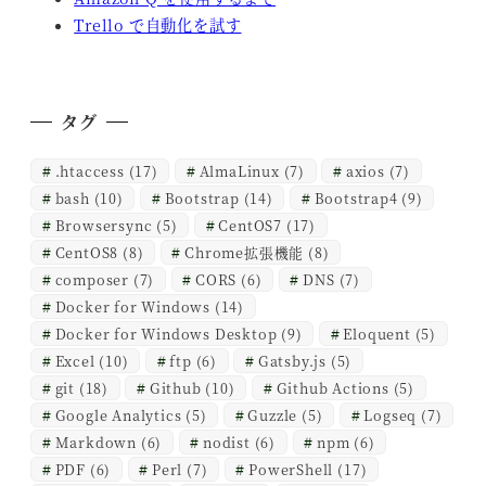
Trello で自動化を試す
タグ
.htaccess
(17)
AlmaLinux
(7)
axios
(7)
bash
(10)
Bootstrap
(14)
Bootstrap4
(9)
Browsersync
(5)
CentOS7
(17)
CentOS8
(8)
Chrome拡張機能
(8)
composer
(7)
CORS
(6)
DNS
(7)
Docker for Windows
(14)
Docker for Windows Desktop
(9)
Eloquent
(5)
Excel
(10)
ftp
(6)
Gatsby.js
(5)
git
(18)
Github
(10)
Github Actions
(5)
Google Analytics
(5)
Guzzle
(5)
Logseq
(7)
Markdown
(6)
nodist
(6)
npm
(6)
PDF
(6)
Perl
(7)
PowerShell
(17)