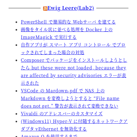
Ewig Leere(Lab2)
PowerShell で簡易的な Webサーバ を建てる
画像をタイル状に並べる処理を Docker 上の
ImageMagick で実行する
自作アプリが スマート アプリ コントロール でブロ
ックされてしまった場合の対処
Composer でパッケージをインストールしようとし
たら but these were not loaded, because they
are affected by security advisories エラーが表
示された
VSCode の Mardown-pdf で NAS 上の
Markdown を変換しようとすると “File name
does not get.” 警告が表示されて変換できない
Vivaldi のアドレスバーのカスタマイズ
(Windows11) Hyper-V に付随するネットワークア
ダプタ vEthernet を無効化する
Amazon Q を使用するまで