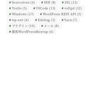
Sourcetree
(6)
SSH
(8)
SSL
(12)
Trello
(5)
VSCode
(13)
vsftpd
(12)
Windows
(17)
WordPress REST API
(5)
wp-env
(6)
Xdebug
(5)
Yarn
(7)
プラグイン
(10)
メール
(8)
群馬WordPressMeetup
(6)