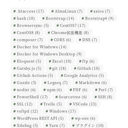
.htaccess
(17)
AlmaLinux
(7)
axios
(7)
bash
(10)
Bootstrap
(14)
Bootstrap4
(9)
Browsersync
(5)
CentOS7
(17)
CentOS8
(8)
Chrome拡張機能
(8)
composer
(7)
CORS
(6)
DNS
(7)
Docker for Windows
(14)
Docker for Windows Desktop
(9)
Eloquent
(5)
Excel
(10)
ftp
(6)
Gatsby.js
(5)
git
(18)
Github
(10)
Github Actions
(5)
Google Analytics
(5)
Guzzle
(5)
Logseq
(7)
Markdown
(6)
nodist
(6)
npm
(6)
PDF
(6)
Perl
(7)
PowerShell
(17)
Sourcetree
(6)
SSH
(8)
SSL
(12)
Trello
(5)
VSCode
(13)
vsftpd
(12)
Windows
(17)
WordPress REST API
(5)
wp-env
(6)
Xdebug
(5)
Yarn
(7)
プラグイン
(10)