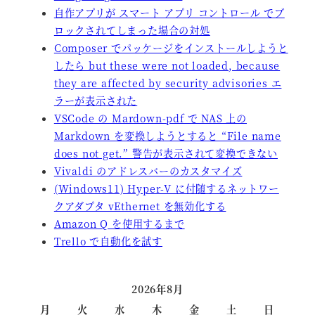
自作アプリが スマート アプリ コントロール でブ
ロックされてしまった場合の対処
Composer でパッケージをインストールしようと
したら but these were not loaded, because
they are affected by security advisories エ
ラーが表示された
VSCode の Mardown-pdf で NAS 上の
Markdown を変換しようとすると “File name
does not get.” 警告が表示されて変換できない
Vivaldi のアドレスバーのカスタマイズ
(Windows11) Hyper-V に付随するネットワー
クアダプタ vEthernet を無効化する
Amazon Q を使用するまで
Trello で自動化を試す
2026年8月
月
火
水
木
金
土
日