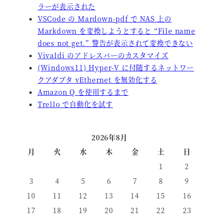
ラーが表示された
VSCode の Mardown-pdf で NAS 上の
Markdown を変換しようとすると “File name
does not get.” 警告が表示されて変換できない
Vivaldi のアドレスバーのカスタマイズ
(Windows11) Hyper-V に付随するネットワー
クアダプタ vEthernet を無効化する
Amazon Q を使用するまで
Trello で自動化を試す
2026年8月
月
火
水
木
金
土
日
1
2
3
4
5
6
7
8
9
10
11
12
13
14
15
16
17
18
19
20
21
22
23