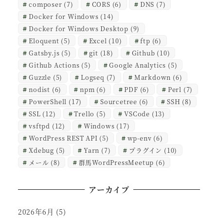
composer
(7)
CORS
(6)
DNS
(7)
Docker for Windows
(14)
Docker for Windows Desktop
(9)
Eloquent
(5)
Excel
(10)
ftp
(6)
Gatsby.js
(5)
git
(18)
Github
(10)
Github Actions
(5)
Google Analytics
(5)
Guzzle
(5)
Logseq
(7)
Markdown
(6)
nodist
(6)
npm
(6)
PDF
(6)
Perl
(7)
PowerShell
(17)
Sourcetree
(6)
SSH
(8)
SSL
(12)
Trello
(5)
VSCode
(13)
vsftpd
(12)
Windows
(17)
WordPress REST API
(5)
wp-env
(6)
Xdebug
(5)
Yarn
(7)
プラグイン
(10)
メール
(8)
群馬WordPressMeetup
(6)
アーカイブ
2026年6月
(5)