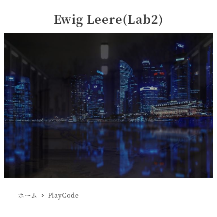
Ewig Leere(Lab2)
ホーム
PlayCode