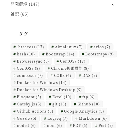
開発環境
(147)
雑記
(65)
タグ
.htaccess
(17)
AlmaLinux
(7)
axios
(7)
bash
(10)
Bootstrap
(14)
Bootstrap4
(9)
Browsersync
(5)
CentOS7
(17)
CentOS8
(8)
Chrome拡張機能
(8)
composer
(7)
CORS
(6)
DNS
(7)
Docker for Windows
(14)
Docker for Windows Desktop
(9)
Eloquent
(5)
Excel
(10)
ftp
(6)
Gatsby.js
(5)
git
(18)
Github
(10)
Github Actions
(5)
Google Analytics
(5)
Guzzle
(5)
Logseq
(7)
Markdown
(6)
nodist
(6)
npm
(6)
PDF
(6)
Perl
(7)