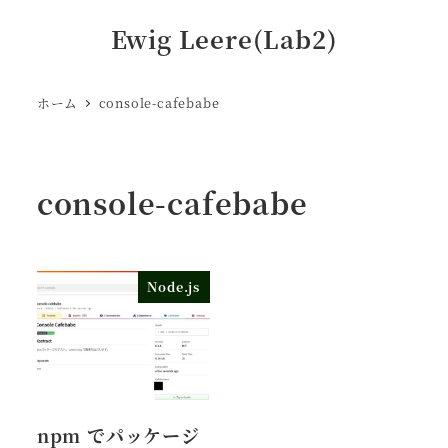
Ewig Leere(Lab2)
ホーム
console-cafebabe
console-cafebabe
Node.js
npm でパッケージ