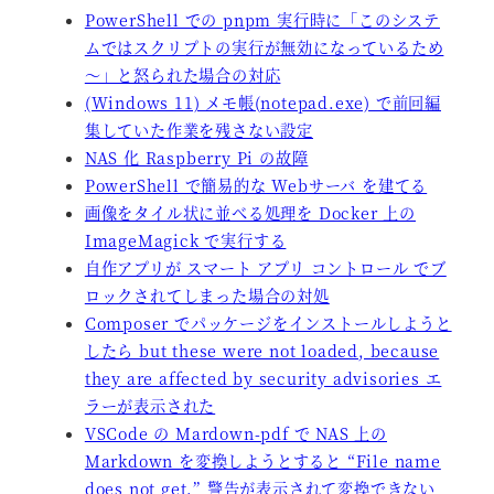
PowerShell での pnpm 実行時に「このシステ
ムではスクリプトの実行が無効になっているため
～」と怒られた場合の対応
(Windows 11) メモ帳(notepad.exe) で前回編
集していた作業を残さない設定
NAS 化 Raspberry Pi の故障
PowerShell で簡易的な Webサーバ を建てる
画像をタイル状に並べる処理を Docker 上の
ImageMagick で実行する
自作アプリが スマート アプリ コントロール でブ
ロックされてしまった場合の対処
Composer でパッケージをインストールしようと
したら but these were not loaded, because
they are affected by security advisories エ
ラーが表示された
VSCode の Mardown-pdf で NAS 上の
Markdown を変換しようとすると “File name
does not get.” 警告が表示されて変換できない