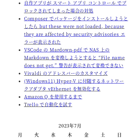
自作アプリが スマート アプリ コントロール でブ
ロックされてしまった場合の対処
Composer でパッケージをインストールしようと
したら but these were not loaded, because
they are affected by security advisories エ
ラーが表示された
VSCode の Mardown-pdf で NAS 上の
Markdown を変換しようとすると “File name
does not get.” 警告が表示されて変換できない
Vivaldi のアドレスバーのカスタマイズ
(Windows11) Hyper-V に付随するネットワー
クアダプタ vEthernet を無効化する
Amazon Q を使用するまで
Trello で自動化を試す
2023年7月
月
火
水
木
金
土
日