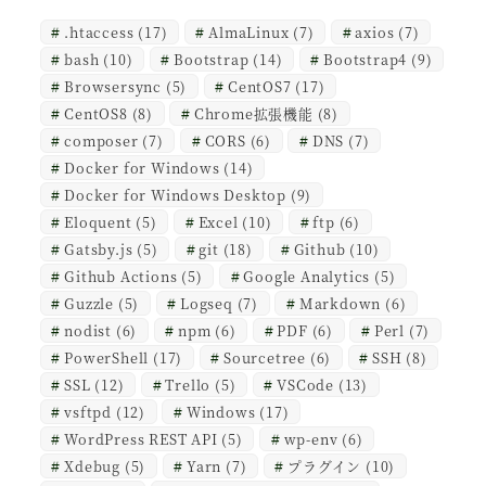
.htaccess
(17)
AlmaLinux
(7)
axios
(7)
bash
(10)
Bootstrap
(14)
Bootstrap4
(9)
Browsersync
(5)
CentOS7
(17)
CentOS8
(8)
Chrome拡張機能
(8)
composer
(7)
CORS
(6)
DNS
(7)
Docker for Windows
(14)
Docker for Windows Desktop
(9)
Eloquent
(5)
Excel
(10)
ftp
(6)
Gatsby.js
(5)
git
(18)
Github
(10)
Github Actions
(5)
Google Analytics
(5)
Guzzle
(5)
Logseq
(7)
Markdown
(6)
nodist
(6)
npm
(6)
PDF
(6)
Perl
(7)
PowerShell
(17)
Sourcetree
(6)
SSH
(8)
SSL
(12)
Trello
(5)
VSCode
(13)
vsftpd
(12)
Windows
(17)
WordPress REST API
(5)
wp-env
(6)
Xdebug
(5)
Yarn
(7)
プラグイン
(10)