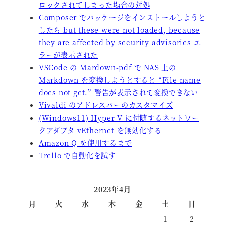
ロックされてしまった場合の対処
Composer でパッケージをインストールしようと
したら but these were not loaded, because
they are affected by security advisories エ
ラーが表示された
VSCode の Mardown-pdf で NAS 上の
Markdown を変換しようとすると “File name
does not get.” 警告が表示されて変換できない
Vivaldi のアドレスバーのカスタマイズ
(Windows11) Hyper-V に付随するネットワー
クアダプタ vEthernet を無効化する
Amazon Q を使用するまで
Trello で自動化を試す
2023年4月
月
火
水
木
金
土
日
1
2