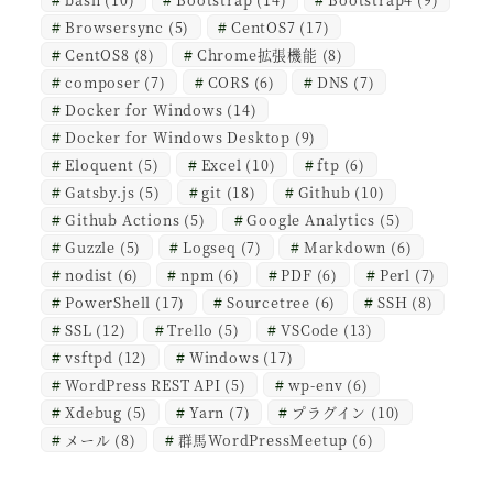
Browsersync
(5)
CentOS7
(17)
CentOS8
(8)
Chrome拡張機能
(8)
composer
(7)
CORS
(6)
DNS
(7)
Docker for Windows
(14)
Docker for Windows Desktop
(9)
Eloquent
(5)
Excel
(10)
ftp
(6)
Gatsby.js
(5)
git
(18)
Github
(10)
Github Actions
(5)
Google Analytics
(5)
Guzzle
(5)
Logseq
(7)
Markdown
(6)
nodist
(6)
npm
(6)
PDF
(6)
Perl
(7)
PowerShell
(17)
Sourcetree
(6)
SSH
(8)
SSL
(12)
Trello
(5)
VSCode
(13)
vsftpd
(12)
Windows
(17)
WordPress REST API
(5)
wp-env
(6)
Xdebug
(5)
Yarn
(7)
プラグイン
(10)
メール
(8)
群馬WordPressMeetup
(6)