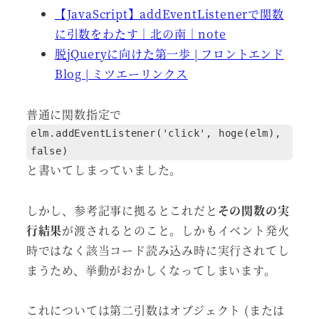
【JavaScript】addEventListenerで関数
に引数をわたす｜北の南｜note
脱jQueryに向けた第一歩 | フロントエンド
Blog | ミツエーリンクス
普通に関数指定で
elm.addEventListener('click', hoge(elm),
false)
と書いてしまっていました。
しかし、参考記事に拠るとこれだと
その関数の実
行結果
が渡されるとのこと。しかもイベント発火
時ではなく該当コード読み込み時に実行されてし
まうため、挙動がおかしくなってしまいます。
これについては第二引数はオブジェクト (または