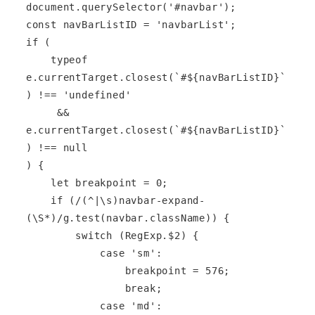
document.querySelector('#navbar');

const navBarListID = 'navbarList';

if (

    typeof 
e.currentTarget.closest(`#${navBarListID}`
) !== 'undefined'

     && 
e.currentTarget.closest(`#${navBarListID}`
) !== null

) {

    let breakpoint = 0;

    if (/(^|\s)navbar-expand-
(\S*)/g.test(navbar.className)) {

        switch (RegExp.$2) {

            case 'sm':

                breakpoint = 576;

                break;

            case 'md':
