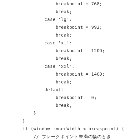
                breakpoint = 768;

                break;

            case 'lg':

                breakpoint = 992;

                break;

            case 'xl':

                breakpoint = 1200;

                break;

            case 'xxl':

                breakpoint = 1400;

                break;

            default:

                breakpoint = 0;

                break;

        }

    }

    if (window.innerWidth < breakpoint) {

        // ブレークポイント未満の幅のとき
