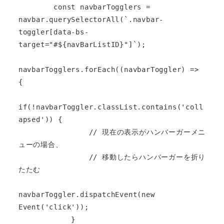
        const navbarTogglers = 
navbar.querySelectorAll(`.navbar-
toggler[data-bs-
target="#${navBarListID}"]`);

navbarTogglers.forEach((navbarToggler) => 
{

if(!navbarToggler.classList.contains('coll
apsed')) {

                // 現在の表示がハンバーガーメニ
ューの場合、

                // 移動したらハンバーガーを折り
たたむ

navbarToggler.dispatchEvent(new 
Event('click'));

            }
