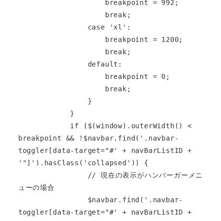
                    breakpoint = 992;

                    break;

                case 'xl':

                    breakpoint = 1200;

                    break;

                default:

                    breakpoint = 0;

                    break;

                }

            }

            if ($(window).outerWidth() < 
breakpoint && !$navbar.find('.navbar-
toggler[data-target="#' + navBarListID + 
'"]').hasClass('collapsed')) {

                // 現在の表示がハンバーガーメニ
ューの場合

                $navbar.find('.navbar-
toggler[data-target="#' + navBarListID + 