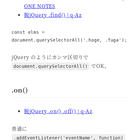
ONE NOTES
脱jQuery .find() | q-Az
const elms = 
document.querySelectorAll('.hoge, .fuga');
jQuery のようにカンマ区切りで
でOK。
document.querySelectorAll()
.on()
脱jQuery .on() .off() | q-Az
普通に
.addEventListener('eventName', function)