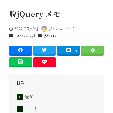
脱jQuery メモ
2022年5月2日
アルム＝バンド
投稿日
著
カテゴリー
カテゴリー
JavaScirpt
jQuery
者
-
-
0
-
目次
経緯
コード