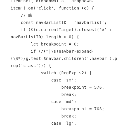
item:not(.dropdown) a, .dropdown-
item').on('click', function (e) {

    // 略

    const navBarListID = 'navbarList';

    if ($(e.currentTarget).closest('#' + 
navBarListID).length > 0) {

        let breakpoint = 0;

        if (/(^|\s)navbar-expand-
(\S*)/g.test($navbar.children('.navbar').p
rop('class'))) {

            switch (RegExp.$2) {

                case 'sm':

                    breakpoint = 576;

                    break;

                case 'md':

                    breakpoint = 768;

                    break;

                case 'lg':
