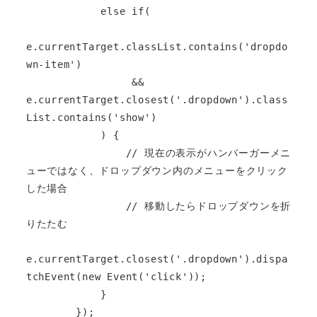
            else if(

e.currentTarget.classList.contains('dropdo
wn-item')

                 && 
e.currentTarget.closest('.dropdown').class
List.contains('show')

            ) {

                // 現在の表示がハンバーガーメニ
ューではなく、ドロップダウン内のメニューをクリック
した場合

                // 移動したらドロップダウンを折
りたたむ

e.currentTarget.closest('.dropdown').dispa
tchEvent(new Event('click'));

            }

        });
