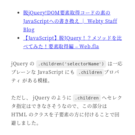
脱jQuery!DOM要素取得コードの素の
JavaScriptへの書き換え │ Webty Staff
Blog
【JavaScript】脱JQuery！？メソッドを比
べてみた！要素取得編 – Web.fla
jQuery の
は一応
.children('selectorName')
プレーンな JavaScript にも
プロパ
.children
ティ がある模様。
ただし、 jQuery のように
へセレク
.children
タ指定はできなさそうなので、この部分は
HTML のクラスを子要素の方に付けることで回
避しました。