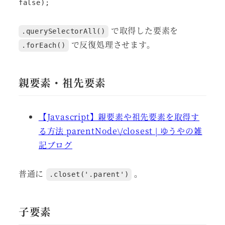
false);
で取得した要素を
.querySelectorAll()
で反復処理させます。
.forEach()
親要素・祖先要素
【Javascript】親要素や祖先要素を取得す
る方法 parentNode\/closest | ゆうやの雑
記ブログ
普通に
。
.closet('.parent')
子要素