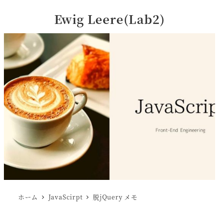
Ewig Leere(Lab2)
ホーム
JavaScirpt
脱jQuery メモ