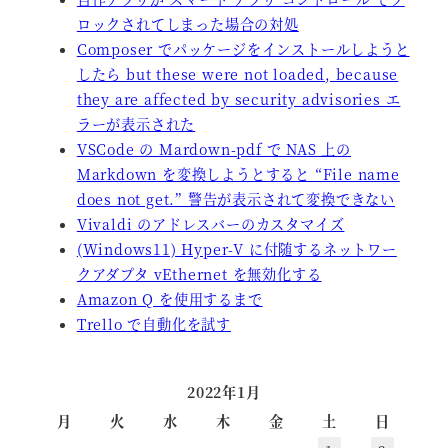
ロックされてしまった場合の対処
Composer でパッケージをインストールしようと
したら but these were not loaded, because
they are affected by security advisories エ
ラーが表示された
VSCode の Mardown-pdf で NAS 上の
Markdown を変換しようとすると “File name
does not get.” 警告が表示されて変換できない
Vivaldi のアドレスバーのカスタマイズ
(Windows11) Hyper-V に付随するネットワー
クアダプタ vEthernet を無効化する
Amazon Q を使用するまで
Trello で自動化を試す
2022年1月
月
火
水
木
金
土
日