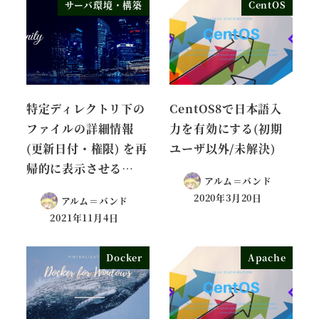
サーバ環境・構築
CentOS
特定ディレクトリ下の
CentOS8で日本語入
ファイルの詳細情報
力を有効にする(初期
(更新日付・権限) を再
ユーザ以外/未解決)
帰的に表示させる…
アルム＝バンド
2020年3月20日
アルム＝バンド
2021年11月4日
Docker
Apache