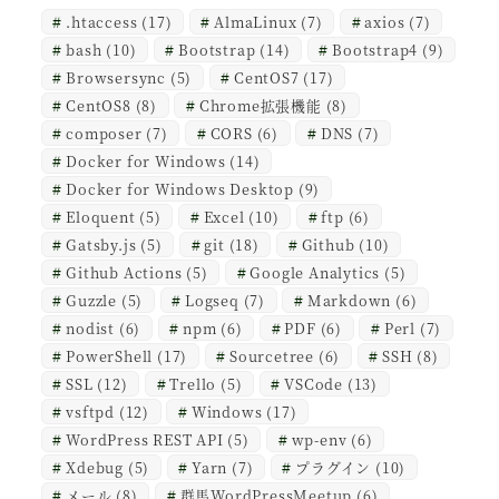
.htaccess
(17)
AlmaLinux
(7)
axios
(7)
bash
(10)
Bootstrap
(14)
Bootstrap4
(9)
Browsersync
(5)
CentOS7
(17)
CentOS8
(8)
Chrome拡張機能
(8)
composer
(7)
CORS
(6)
DNS
(7)
Docker for Windows
(14)
Docker for Windows Desktop
(9)
Eloquent
(5)
Excel
(10)
ftp
(6)
Gatsby.js
(5)
git
(18)
Github
(10)
Github Actions
(5)
Google Analytics
(5)
Guzzle
(5)
Logseq
(7)
Markdown
(6)
nodist
(6)
npm
(6)
PDF
(6)
Perl
(7)
PowerShell
(17)
Sourcetree
(6)
SSH
(8)
SSL
(12)
Trello
(5)
VSCode
(13)
vsftpd
(12)
Windows
(17)
WordPress REST API
(5)
wp-env
(6)
Xdebug
(5)
Yarn
(7)
プラグイン
(10)
メール
(8)
群馬WordPressMeetup
(6)