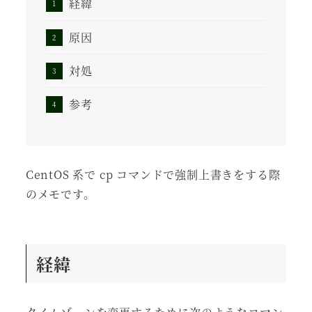
経緯
原因
対処
参考
CentOS 系で cp コマンドで強制上書きをする際
のメモです。
経緯