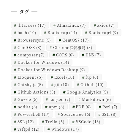
タグ
.htaccess
(17)
AlmaLinux
(7)
axios
(7)
bash
(10)
Bootstrap
(14)
Bootstrap4
(9)
Browsersync
(5)
CentOS7
(17)
CentOS8
(8)
Chrome拡張機能
(8)
composer
(7)
CORS
(6)
DNS
(7)
Docker for Windows
(14)
Docker for Windows Desktop
(9)
Eloquent
(5)
Excel
(10)
ftp
(6)
Gatsby.js
(5)
git
(18)
Github
(10)
Github Actions
(5)
Google Analytics
(5)
Guzzle
(5)
Logseq
(7)
Markdown
(6)
nodist
(6)
npm
(6)
PDF
(6)
Perl
(7)
PowerShell
(17)
Sourcetree
(6)
SSH
(8)
SSL
(12)
Trello
(5)
VSCode
(13)
vsftpd
(12)
Windows
(17)