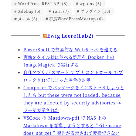
WordPress REST API
(5)
wp-env
(6)
Xdebug
(5)
Yarn
(7)
プラグイン
(10)
メール
(8)
群馬WordPressMeetup
(6)
Ewig Leere(Lab2)
PowerShell で簡易的な Webサーバ を建てる
画像をタイル状に並べる処理を Docker 上の
ImageMagick で実行する
自作アプリが スマート アプリ コントロール でブ
ロックされてしまった場合の対処
Composer でパッケージをインストールしようと
したら but these were not loaded, because
they are affected by security advisories エ
ラーが表示された
VSCode の Mardown-pdf で NAS 上の
Markdown を変換しようとすると “File name
does not get.” 警告が表示されて変換できない