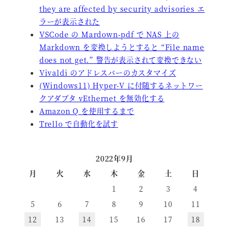
they are affected by security advisories エ
ラーが表示された
VSCode の Mardown-pdf で NAS 上の
Markdown を変換しようとすると “File name
does not get.” 警告が表示されて変換できない
Vivaldi のアドレスバーのカスタマイズ
(Windows11) Hyper-V に付随するネットワー
クアダプタ vEthernet を無効化する
Amazon Q を使用するまで
Trello で自動化を試す
2022年9月
月
火
水
木
金
土
日
1
2
3
4
5
6
7
8
9
10
11
12
13
14
15
16
17
18