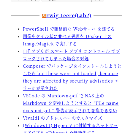
Ewig Leere(Lab2)
PowerShell で簡易的な Webサーバ を建てる
画像をタイル状に並べる処理を Docker 上の
ImageMagick で実行する
自作アプリが スマート アプリ コントロール でブ
ロックされてしまった場合の対処
Composer でパッケージをインストールしようと
したら but these were not loaded, because
they are affected by security advisories エ
ラーが表示された
VSCode の Mardown-pdf で NAS 上の
Markdown を変換しようとすると “File name
does not get.” 警告が表示されて変換できない
Vivaldi のアドレスバーのカスタマイズ
(Windows11) Hyper-V に付随するネットワー
クアダプタ vEthernet を無効化する