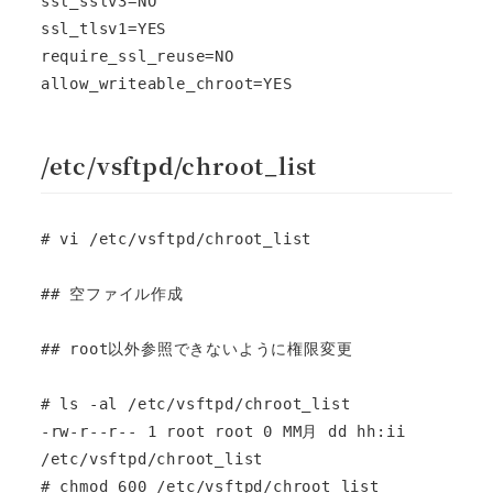
ssl_sslv3=NO

ssl_tlsv1=YES

require_ssl_reuse=NO

allow_writeable_chroot=YES
/etc/vsftpd/chroot_list
# vi /etc/vsftpd/chroot_list

## 空ファイル作成

## root以外参照できないように権限変更

# ls -al /etc/vsftpd/chroot_list

-rw-r--r-- 1 root root 0 MM月 dd hh:ii 
/etc/vsftpd/chroot_list

# chmod 600 /etc/vsftpd/chroot_list
