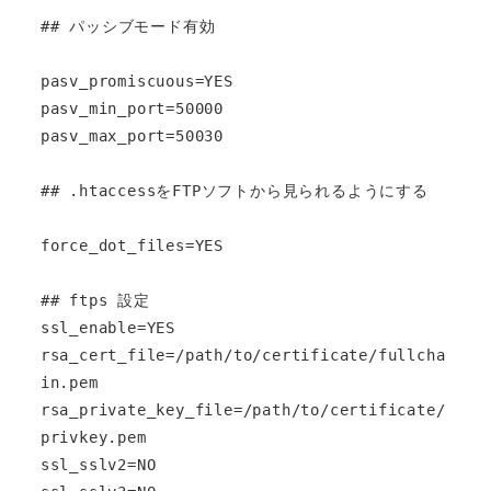
## パッシブモード有効

pasv_promiscuous=YES

pasv_min_port=50000

pasv_max_port=50030

## .htaccessをFTPソフトから見られるようにする

force_dot_files=YES

## ftps 設定

ssl_enable=YES

rsa_cert_file=/path/to/certificate/fullcha
in.pem

rsa_private_key_file=/path/to/certificate/
privkey.pem

ssl_sslv2=NO
