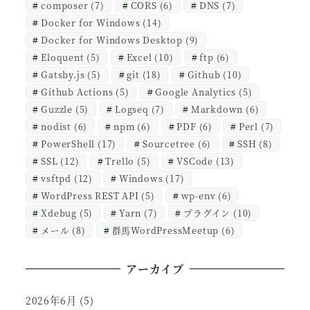
composer
(7)
CORS
(6)
DNS
(7)
Docker for Windows
(14)
Docker for Windows Desktop
(9)
Eloquent
(5)
Excel
(10)
ftp
(6)
Gatsby.js
(5)
git
(18)
Github
(10)
Github Actions
(5)
Google Analytics
(5)
Guzzle
(5)
Logseq
(7)
Markdown
(6)
nodist
(6)
npm
(6)
PDF
(6)
Perl
(7)
PowerShell
(17)
Sourcetree
(6)
SSH
(8)
SSL
(12)
Trello
(5)
VSCode
(13)
vsftpd
(12)
Windows
(17)
WordPress REST API
(5)
wp-env
(6)
Xdebug
(5)
Yarn
(7)
プラグイン
(10)
メール
(8)
群馬WordPressMeetup
(6)
アーカイブ
2026年6月
(5)