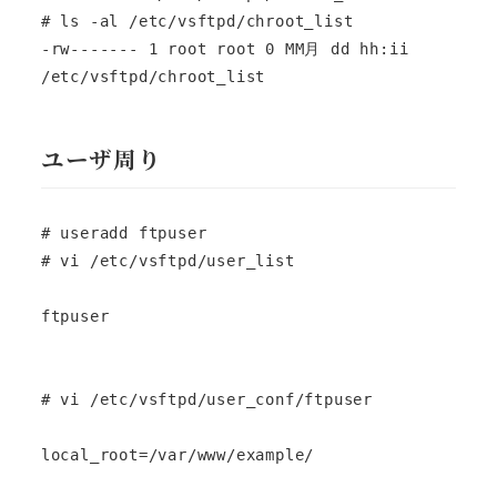
# ls -al /etc/vsftpd/chroot_list

-rw------- 1 root root 0 MM月 dd hh:ii 
/etc/vsftpd/chroot_list
ユーザ周り
# useradd ftpuser

# vi /etc/vsftpd/user_list

ftpuser

# vi /etc/vsftpd/user_conf/ftpuser

local_root=/var/www/example/