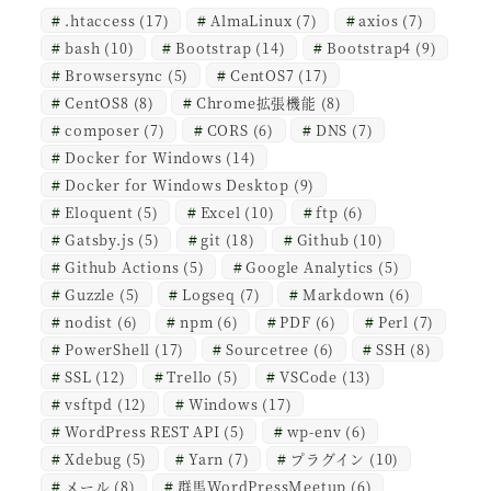
.htaccess
(17)
AlmaLinux
(7)
axios
(7)
bash
(10)
Bootstrap
(14)
Bootstrap4
(9)
Browsersync
(5)
CentOS7
(17)
CentOS8
(8)
Chrome拡張機能
(8)
composer
(7)
CORS
(6)
DNS
(7)
Docker for Windows
(14)
Docker for Windows Desktop
(9)
Eloquent
(5)
Excel
(10)
ftp
(6)
Gatsby.js
(5)
git
(18)
Github
(10)
Github Actions
(5)
Google Analytics
(5)
Guzzle
(5)
Logseq
(7)
Markdown
(6)
nodist
(6)
npm
(6)
PDF
(6)
Perl
(7)
PowerShell
(17)
Sourcetree
(6)
SSH
(8)
SSL
(12)
Trello
(5)
VSCode
(13)
vsftpd
(12)
Windows
(17)
WordPress REST API
(5)
wp-env
(6)
Xdebug
(5)
Yarn
(7)
プラグイン
(10)
メール
(8)
群馬WordPressMeetup
(6)