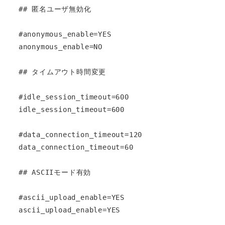
## 匿名ユーザ無効化

#anonymous_enable=YES

anonymous_enable=NO

## タイムアウト時間変更

#idle_session_timeout=600

idle_session_timeout=600

#data_connection_timeout=120

data_connection_timeout=60

## ASCIIモード有効

#ascii_upload_enable=YES

ascii_upload_enable=YES
