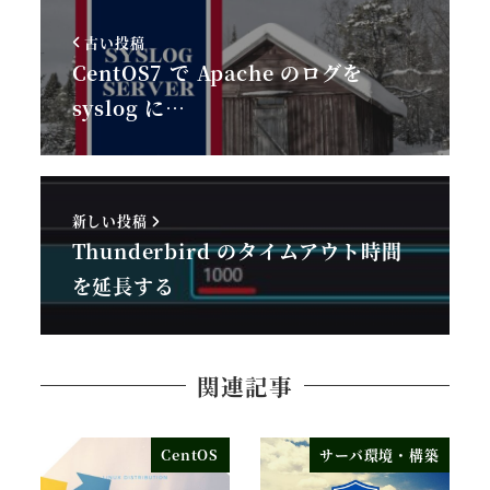
古い投稿
CentOS7 で Apache のログを
syslog に…
新しい投稿
Thunderbird のタイムアウト時間
を延長する
関連記事
CentOS
サーバ環境・構築