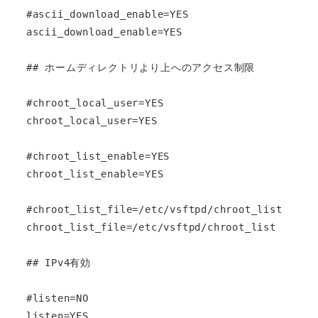
#ascii_download_enable=YES

ascii_download_enable=YES

## ホームディレクトリより上へのアクセス制限

#chroot_local_user=YES

chroot_local_user=YES

#chroot_list_enable=YES

chroot_list_enable=YES

#chroot_list_file=/etc/vsftpd/chroot_list

chroot_list_file=/etc/vsftpd/chroot_list

## IPv4有効

#listen=NO

listen=YES
