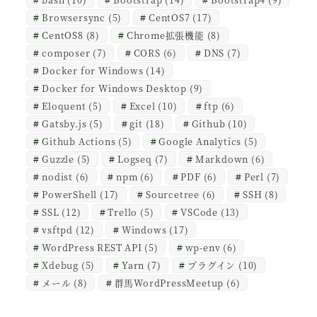
Browsersync
(5)
CentOS7
(17)
CentOS8
(8)
Chrome拡張機能
(8)
composer
(7)
CORS
(6)
DNS
(7)
Docker for Windows
(14)
Docker for Windows Desktop
(9)
Eloquent
(5)
Excel
(10)
ftp
(6)
Gatsby.js
(5)
git
(18)
Github
(10)
Github Actions
(5)
Google Analytics
(5)
Guzzle
(5)
Logseq
(7)
Markdown
(6)
nodist
(6)
npm
(6)
PDF
(6)
Perl
(7)
PowerShell
(17)
Sourcetree
(6)
SSH
(8)
SSL
(12)
Trello
(5)
VSCode
(13)
vsftpd
(12)
Windows
(17)
WordPress REST API
(5)
wp-env
(6)
Xdebug
(5)
Yarn
(7)
プラグイン
(10)
メール
(8)
群馬WordPressMeetup
(6)