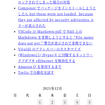
ロックされてしまった場合の対処
Composer でパッケージをインストールしようと
したら but these were not loaded, because
they are affected by security advisories エ
ラーが表示された
VSCode の Mardown-pdf で NAS 上の
Markdown を変換しようとすると “File name
does not get.” 警告が表示されて変換できない
Vivaldi のアドレスバーのカスタマイズ
(Windows11) Hyper-V に付随するネットワー
クアダプタ vEthernet を無効化する
Amazon Q を使用するまで
Trello で自動化を試す
2021年12月
月
火
水
木
金
土
日
1
2
3
4
5