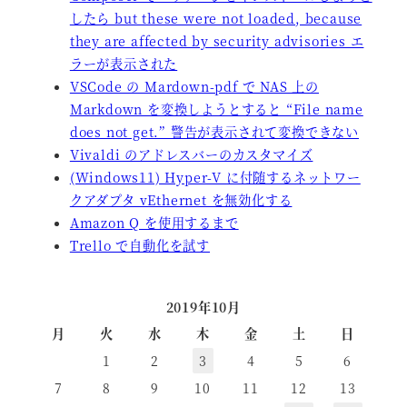
したら but these were not loaded, because
they are affected by security advisories エ
ラーが表示された
VSCode の Mardown-pdf で NAS 上の
Markdown を変換しようとすると “File name
does not get.” 警告が表示されて変換できない
Vivaldi のアドレスバーのカスタマイズ
(Windows11) Hyper-V に付随するネットワー
クアダプタ vEthernet を無効化する
Amazon Q を使用するまで
Trello で自動化を試す
2019年10月
月
火
水
木
金
土
日
1
2
3
4
5
6
7
8
9
10
11
12
13