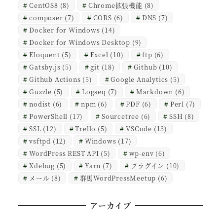
CentOS8
(8)
Chrome拡張機能
(8)
composer
(7)
CORS
(6)
DNS
(7)
Docker for Windows
(14)
Docker for Windows Desktop
(9)
Eloquent
(5)
Excel
(10)
ftp
(6)
Gatsby.js
(5)
git
(18)
Github
(10)
Github Actions
(5)
Google Analytics
(5)
Guzzle
(5)
Logseq
(7)
Markdown
(6)
nodist
(6)
npm
(6)
PDF
(6)
Perl
(7)
PowerShell
(17)
Sourcetree
(6)
SSH
(8)
SSL
(12)
Trello
(5)
VSCode
(13)
vsftpd
(12)
Windows
(17)
WordPress REST API
(5)
wp-env
(6)
Xdebug
(5)
Yarn
(7)
プラグイン
(10)
メール
(8)
群馬WordPressMeetup
(6)
アーカイブ