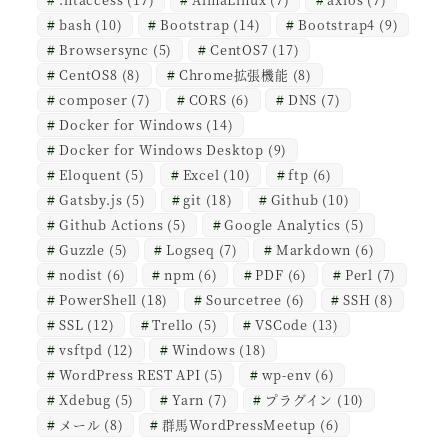
bash
(10)
Bootstrap
(14)
Bootstrap4
(9)
Browsersync
(5)
CentOS7
(17)
CentOS8
(8)
Chrome拡張機能
(8)
composer
(7)
CORS
(6)
DNS
(7)
Docker for Windows
(14)
Docker for Windows Desktop
(9)
Eloquent
(5)
Excel
(10)
ftp
(6)
Gatsby.js
(5)
git
(18)
Github
(10)
Github Actions
(5)
Google Analytics
(5)
Guzzle
(5)
Logseq
(7)
Markdown
(6)
nodist
(6)
npm
(6)
PDF
(6)
Perl
(7)
PowerShell
(18)
Sourcetree
(6)
SSH
(8)
SSL
(12)
Trello
(5)
VSCode
(13)
vsftpd
(12)
Windows
(18)
WordPress REST API
(5)
wp-env
(6)
Xdebug
(5)
Yarn
(7)
プラグイン
(10)
メール
(8)
群馬WordPressMeetup
(6)