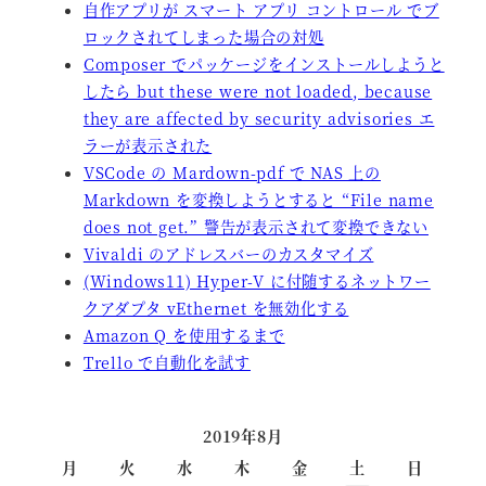
自作アプリが スマート アプリ コントロール でブ
ロックされてしまった場合の対処
Composer でパッケージをインストールしようと
したら but these were not loaded, because
they are affected by security advisories エ
ラーが表示された
VSCode の Mardown-pdf で NAS 上の
Markdown を変換しようとすると “File name
does not get.” 警告が表示されて変換できない
Vivaldi のアドレスバーのカスタマイズ
(Windows11) Hyper-V に付随するネットワー
クアダプタ vEthernet を無効化する
Amazon Q を使用するまで
Trello で自動化を試す
2019年8月
月
火
水
木
金
土
日