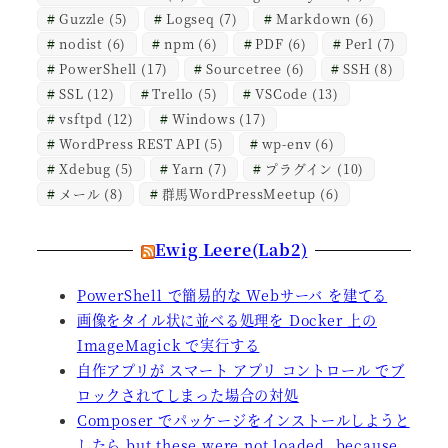
Guzzle
(5)
Logseq
(7)
Markdown
(6)
nodist
(6)
npm
(6)
PDF
(6)
Perl
(7)
PowerShell
(17)
Sourcetree
(6)
SSH
(8)
SSL
(12)
Trello
(5)
VSCode
(13)
vsftpd
(12)
Windows
(17)
WordPress REST API
(5)
wp-env
(6)
Xdebug
(5)
Yarn
(7)
プラグイン
(10)
メール
(8)
群馬WordPressMeetup
(6)
Ewig Leere(Lab2)
PowerShell で簡易的な Webサーバ を建てる
画像をタイル状に並べる処理を Docker 上の
ImageMagick で実行する
自作アプリが スマート アプリ コントロール でブ
ロックされてしまった場合の対処
Composer でパッケージをインストールしようと
したら but these were not loaded, because