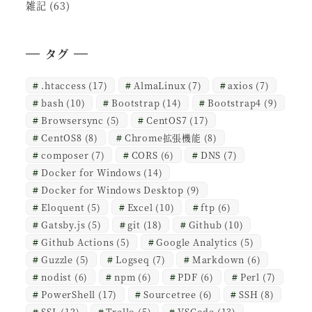
雑記
(63)
タグ
.htaccess
(17)
AlmaLinux
(7)
axios
(7)
bash
(10)
Bootstrap
(14)
Bootstrap4
(9)
Browsersync
(5)
CentOS7
(17)
CentOS8
(8)
Chrome拡張機能
(8)
composer
(7)
CORS
(6)
DNS
(7)
Docker for Windows
(14)
Docker for Windows Desktop
(9)
Eloquent
(5)
Excel
(10)
ftp
(6)
Gatsby.js
(5)
git
(18)
Github
(10)
Github Actions
(5)
Google Analytics
(5)
Guzzle
(5)
Logseq
(7)
Markdown
(6)
nodist
(6)
npm
(6)
PDF
(6)
Perl
(7)
PowerShell
(17)
Sourcetree
(6)
SSH
(8)
SSL
(12)
Trello
(5)
VSCode
(13)