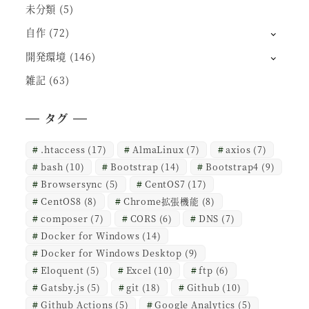
未分類
(5)
自作
(72)
開発環境
(146)
雑記
(63)
タグ
.htaccess
(17)
AlmaLinux
(7)
axios
(7)
bash
(10)
Bootstrap
(14)
Bootstrap4
(9)
Browsersync
(5)
CentOS7
(17)
CentOS8
(8)
Chrome拡張機能
(8)
composer
(7)
CORS
(6)
DNS
(7)
Docker for Windows
(14)
Docker for Windows Desktop
(9)
Eloquent
(5)
Excel
(10)
ftp
(6)
Gatsby.js
(5)
git
(18)
Github
(10)
Github Actions
(5)
Google Analytics
(5)