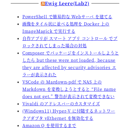
Ewig Leere(Lab2)
PowerShell で簡易的な Webサーバ を建てる
画像をタイル状に並べる処理を Docker 上の
ImageMagick で実行する
自作アプリが スマート アプリ コントロール でブ
ロックされてしまった場合の対処
Composer でパッケージをインストールしようと
したら but these were not loaded, because
they are affected by security advisories エ
ラーが表示された
VSCode の Mardown-pdf で NAS 上の
Markdown を変換しようとすると “File name
does not get.” 警告が表示されて変換できない
Vivaldi のアドレスバーのカスタマイズ
(Windows11) Hyper-V に付随するネットワー
クアダプタ vEthernet を無効化する
Amazon Q を使用するまで