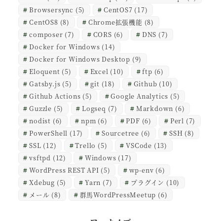
Browsersync
(5)
CentOS7
(17)
CentOS8
(8)
Chrome拡張機能
(8)
composer
(7)
CORS
(6)
DNS
(7)
Docker for Windows
(14)
Docker for Windows Desktop
(9)
Eloquent
(5)
Excel
(10)
ftp
(6)
Gatsby.js
(5)
git
(18)
Github
(10)
Github Actions
(5)
Google Analytics
(5)
Guzzle
(5)
Logseq
(7)
Markdown
(6)
nodist
(6)
npm
(6)
PDF
(6)
Perl
(7)
PowerShell
(17)
Sourcetree
(6)
SSH
(8)
SSL
(12)
Trello
(5)
VSCode
(13)
vsftpd
(12)
Windows
(17)
WordPress REST API
(5)
wp-env
(6)
Xdebug
(5)
Yarn
(7)
プラグイン
(10)
メール
(8)
群馬WordPressMeetup
(6)