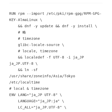
RUN rpm --import /etc/pki/rpm-gpg/RPM-GPG-
KEY-AlmaLinux \

    && dnf -y update && dnf -y install \

    # 略

    # timezone

    glibc-locale-source \

    # locale, timezone

    && localedef -f UTF-8 -i ja_JP 
ja_JP.UTF-8 \

    && ln -sf 
/usr/share/zoneinfo/Asia/Tokyo 
/etc/localtime

# local & timezone

ENV LANG="ja_JP UTF-8" \

    LANGUAGE="ja_JP:ja" \

    LC_ALL="ja_JP.UTF-8" \
