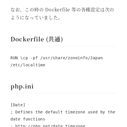
なお、この時の Dockerfile 等の各種設定は次の
ようになっていました。
Dockerfile (共通)
RUN \cp -pf /usr/share/zoneinfo/Japan 
/etc/localtime
php.ini
[Date]

; Defines the default timezone used by the 
date functions

; http://php.net/date.timezone
