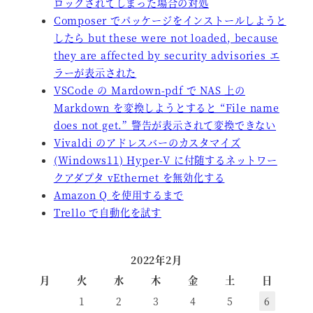
ロックされてしまった場合の対処
Composer でパッケージをインストールしようと
したら but these were not loaded, because
they are affected by security advisories エ
ラーが表示された
VSCode の Mardown-pdf で NAS 上の
Markdown を変換しようとすると “File name
does not get.” 警告が表示されて変換できない
Vivaldi のアドレスバーのカスタマイズ
(Windows11) Hyper-V に付随するネットワー
クアダプタ vEthernet を無効化する
Amazon Q を使用するまで
Trello で自動化を試す
2022年2月
月
火
水
木
金
土
日
1
2
3
4
5
6