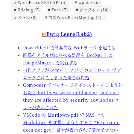
WordPress REST API
(5)
wp-env
(6)
Xdebug
(5)
Yarn
(7)
プラグイン
(10)
メール
(8)
群馬WordPressMeetup
(6)
Ewig Leere(Lab2)
PowerShell で簡易的な Webサーバ を建てる
画像をタイル状に並べる処理を Docker 上の
ImageMagick で実行する
自作アプリが スマート アプリ コントロール でブ
ロックされてしまった場合の対処
Composer でパッケージをインストールしようと
したら but these were not loaded, because
they are affected by security advisories エ
ラーが表示された
VSCode の Mardown-pdf で NAS 上の
Markdown を変換しようとすると “File name
does not get.” 警告が表示されて変換できない