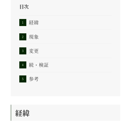
目次
経緯
現象
変更
続・検証
参考
経緯