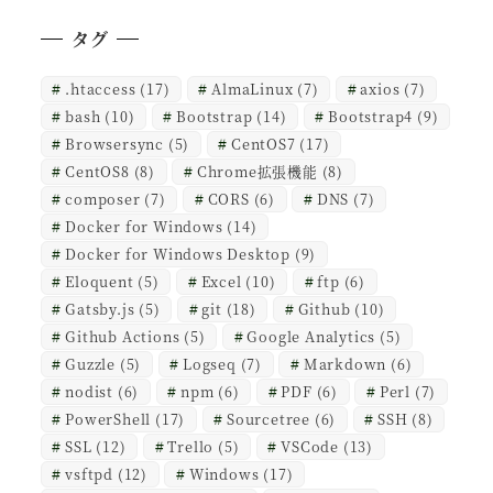
タグ
.htaccess
(17)
AlmaLinux
(7)
axios
(7)
bash
(10)
Bootstrap
(14)
Bootstrap4
(9)
Browsersync
(5)
CentOS7
(17)
CentOS8
(8)
Chrome拡張機能
(8)
composer
(7)
CORS
(6)
DNS
(7)
Docker for Windows
(14)
Docker for Windows Desktop
(9)
Eloquent
(5)
Excel
(10)
ftp
(6)
Gatsby.js
(5)
git
(18)
Github
(10)
Github Actions
(5)
Google Analytics
(5)
Guzzle
(5)
Logseq
(7)
Markdown
(6)
nodist
(6)
npm
(6)
PDF
(6)
Perl
(7)
PowerShell
(17)
Sourcetree
(6)
SSH
(8)
SSL
(12)
Trello
(5)
VSCode
(13)
vsftpd
(12)
Windows
(17)