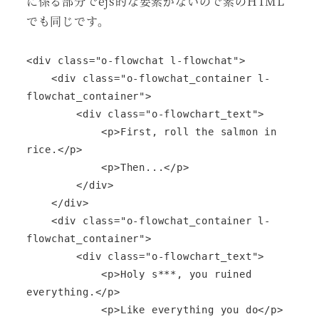
に係る部分でejs的な要素がないので素のHTML
でも同じです。
<div class="o-flowchat l-flowchat">

    <div class="o-flowchat_container l-
flowchat_container">

        <div class="o-flowchart_text">

            <p>First, roll the salmon in 
rice.</p>

            <p>Then...</p>

        </div>

    </div>

    <div class="o-flowchat_container l-
flowchat_container">

        <div class="o-flowchart_text">

            <p>Holy s***, you ruined 
everything.</p>

            <p>Like everything you do</p>
