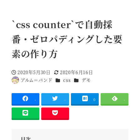
`css counter`で自動採
番・ゼロパディングした要
素の作り方
2020年5月30日
2020年6月16日
投稿日
更新日
カテゴリー
カテゴリー
アルム＝バンド
css
デモ
著
者
-
-
0
-
目次