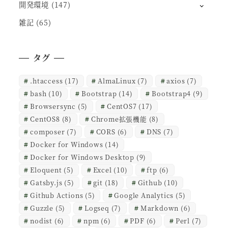
開発環境
(147)
雑記
(65)
タグ
.htaccess
(17)
AlmaLinux
(7)
axios
(7)
bash
(10)
Bootstrap
(14)
Bootstrap4
(9)
Browsersync
(5)
CentOS7
(17)
CentOS8
(8)
Chrome拡張機能
(8)
composer
(7)
CORS
(6)
DNS
(7)
Docker for Windows
(14)
Docker for Windows Desktop
(9)
Eloquent
(5)
Excel
(10)
ftp
(6)
Gatsby.js
(5)
git
(18)
Github
(10)
Github Actions
(5)
Google Analytics
(5)
Guzzle
(5)
Logseq
(7)
Markdown
(6)
nodist
(6)
npm
(6)
PDF
(6)
Perl
(7)