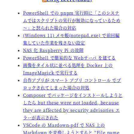
PowerShell での pnpm 実行時に「このシステ
ムではスクリプトの実行が無効になっているため
～」と怒られた場合の対応
(Windows 11) メモ帳(notepad.exe) で前回編
集していた作業を残さない設定
NAS 化 Raspberry Pi の故障
PowerShell で簡易的な Webサーバ を建てる
画像をタイル状に並べる処理を Docker 上の
ImageMagick で実行する
自作アプリが スマート アプリ コントロール でブ
ロックされてしまった場合の対処
Composer でパッケージをインストールしようと
したら but these were not loaded, because
they are affected by security advisories エ
ラーが表示された
VSCode の Mardown-pdf で NAS 上の
Markdown を変換しようとすると “File name