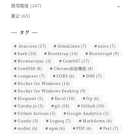
開発環境
(147)
雑記
(65)
タグ
.htaccess
(17)
AlmaLinux
(7)
axios
(7)
bash
(10)
Bootstrap
(14)
Bootstrap4
(9)
Browsersync
(5)
CentOS7
(17)
CentOS8
(8)
Chrome拡張機能
(8)
composer
(7)
CORS
(6)
DNS
(7)
Docker for Windows
(14)
Docker for Windows Desktop
(9)
Eloquent
(5)
Excel
(10)
ftp
(6)
Gatsby.js
(5)
git
(18)
Github
(10)
Github Actions
(5)
Google Analytics
(5)
Guzzle
(5)
Logseq
(7)
Markdown
(6)
nodist
(6)
npm
(6)
PDF
(6)
Perl
(7)