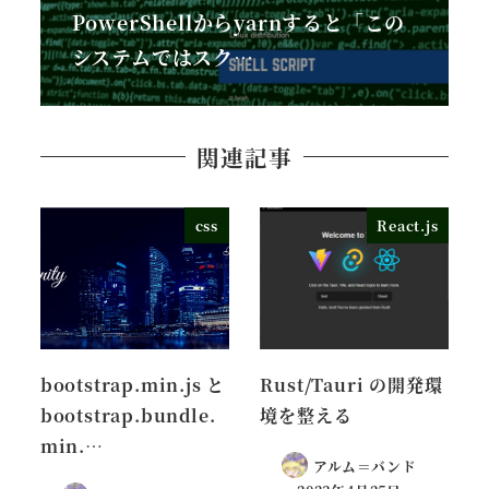
PowerShellからyarnすると「この
システムではスク…
関連記事
css
React.js
bootstrap.min.js と
Rust/Tauri の開発環
bootstrap.bundle.
境を整える
min.…
アルム＝バンド