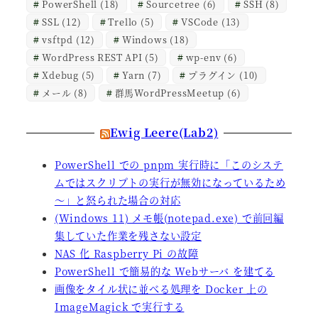
PowerShell
(18)
Sourcetree
(6)
SSH
(8)
SSL
(12)
Trello
(5)
VSCode
(13)
vsftpd
(12)
Windows
(18)
WordPress REST API
(5)
wp-env
(6)
Xdebug
(5)
Yarn
(7)
プラグイン
(10)
メール
(8)
群馬WordPressMeetup
(6)
Ewig Leere(Lab2)
PowerShell での pnpm 実行時に「このシステ
ムではスクリプトの実行が無効になっているため
～」と怒られた場合の対応
(Windows 11) メモ帳(notepad.exe) で前回編
集していた作業を残さない設定
NAS 化 Raspberry Pi の故障
PowerShell で簡易的な Webサーバ を建てる
画像をタイル状に並べる処理を Docker 上の
ImageMagick で実行する