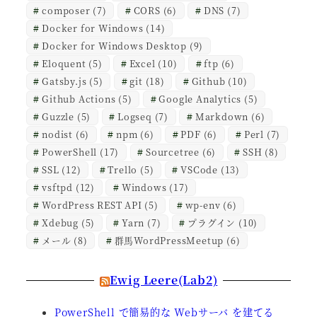
composer
(7)
CORS
(6)
DNS
(7)
Docker for Windows
(14)
Docker for Windows Desktop
(9)
Eloquent
(5)
Excel
(10)
ftp
(6)
Gatsby.js
(5)
git
(18)
Github
(10)
Github Actions
(5)
Google Analytics
(5)
Guzzle
(5)
Logseq
(7)
Markdown
(6)
nodist
(6)
npm
(6)
PDF
(6)
Perl
(7)
PowerShell
(17)
Sourcetree
(6)
SSH
(8)
SSL
(12)
Trello
(5)
VSCode
(13)
vsftpd
(12)
Windows
(17)
WordPress REST API
(5)
wp-env
(6)
Xdebug
(5)
Yarn
(7)
プラグイン
(10)
メール
(8)
群馬WordPressMeetup
(6)
Ewig Leere(Lab2)
PowerShell で簡易的な Webサーバ を建てる