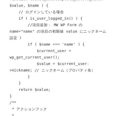
$value, $name ) {

    // ログインしている場合

    if ( is_user_logged_in() ) {

        //項目追加： MW WP Form の 
name="name" の項目の初期値 value にニックネーム
設定 )

        if ( $name === 'name' ) {

            $current_user = 
wp_get_current_user();

            $value = $current_user-
>nickname; // ニックネーム（プロパティ名）

        }

    }

    return $value;

}

/**

 * アクションフック

 *
