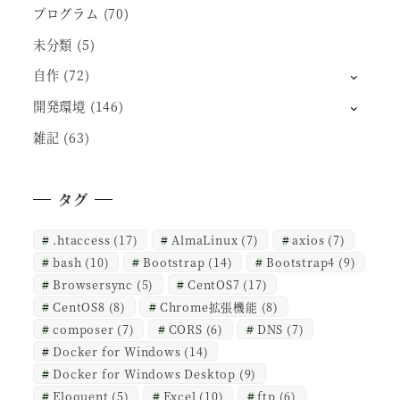
プログラム
(70)
未分類
(5)
自作
(72)
開発環境
(146)
雑記
(63)
タグ
.htaccess
(17)
AlmaLinux
(7)
axios
(7)
bash
(10)
Bootstrap
(14)
Bootstrap4
(9)
Browsersync
(5)
CentOS7
(17)
CentOS8
(8)
Chrome拡張機能
(8)
composer
(7)
CORS
(6)
DNS
(7)
Docker for Windows
(14)
Docker for Windows Desktop
(9)
Eloquent
(5)
Excel
(10)
ftp
(6)