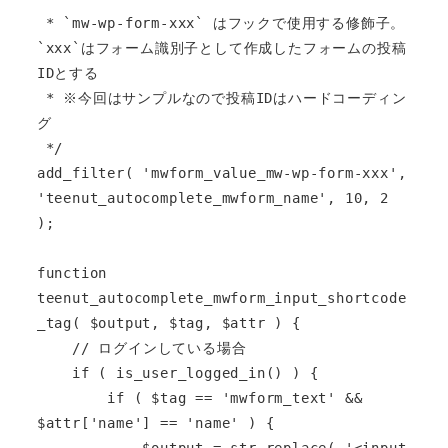
 * `mw-wp-form-xxx` はフックで使用する修飾子。 
`xxx`はフォーム識別子として作成したフォームの投稿
IDとする

 * ※今回はサンプルなので投稿IDはハードコーディン
グ

 */

add_filter( 'mwform_value_mw-wp-form-xxx', 
'teenut_autocomplete_mwform_name', 10, 2 
);

function 
teenut_autocomplete_mwform_input_shortcode
_tag( $output, $tag, $attr ) {

    // ログインしている場合

    if ( is_user_logged_in() ) {

        if ( $tag == 'mwform_text' && 
$attr['name'] == 'name' ) {

            $output = str_replace( '<input 