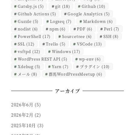
Gatsby.js
(5)
git
(18)
Github
(10)
Github Actions
(5)
Google Analytics
(5)
Guzzle
(5)
Logseq
(7)
Markdown
(6)
nodist
(6)
npm
(6)
PDF
(6)
Perl
(7)
PowerShell
(17)
Sourcetree
(6)
SSH
(8)
SSL
(12)
Trello
(5)
VSCode
(13)
vsftpd
(12)
Windows
(17)
WordPress REST API
(5)
wp-env
(6)
Xdebug
(5)
Yarn
(7)
プラグイン
(10)
メール
(8)
群馬WordPressMeetup
(6)
アーカイブ
2026年6月
(5)
2026年2月
(2)
2025年10月
(3)