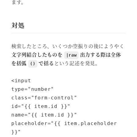
ます。
対処
検索したところ、いくつか空振りの後にようやく
文字列結合したものを
出力する際は全体
|raw
を括弧
で括る
という記述を発見。
()
<input

type="number"

class="form-control"

id="{{ item.id }}"

name="{{ item.id }}"

placeholder="{{ item.placeholder 
}}"
