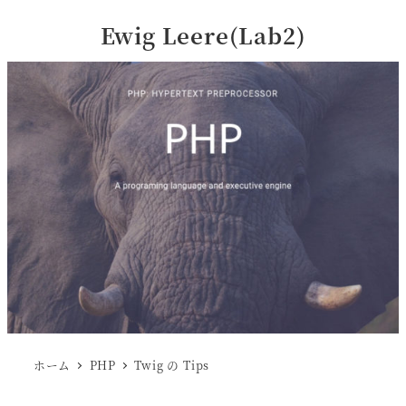
Ewig Leere(Lab2)
ホーム
PHP
Twig の Tips