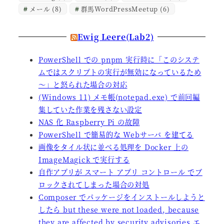
メール
(8)
群馬WordPressMeetup
(6)
Ewig Leere(Lab2)
PowerShell での pnpm 実行時に「このシステ
ムではスクリプトの実行が無効になっているため
～」と怒られた場合の対応
(Windows 11) メモ帳(notepad.exe) で前回編
集していた作業を残さない設定
NAS 化 Raspberry Pi の故障
PowerShell で簡易的な Webサーバ を建てる
画像をタイル状に並べる処理を Docker 上の
ImageMagick で実行する
自作アプリが スマート アプリ コントロール でブ
ロックされてしまった場合の対処
Composer でパッケージをインストールしようと
したら but these were not loaded, because
they are affected by security advisories エ