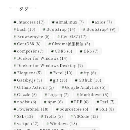
タグ
.htaccess
(17)
AlmaLinux
(7)
axios
(7)
bash
(10)
Bootstrap
(14)
Bootstrap4
(9)
Browsersync
(5)
CentOS7
(17)
CentOS8
(8)
Chrome拡張機能
(8)
composer
(7)
CORS
(6)
DNS
(7)
Docker for Windows
(14)
Docker for Windows Desktop
(9)
Eloquent
(5)
Excel
(10)
ftp
(6)
Gatsby.js
(5)
git
(18)
Github
(10)
Github Actions
(5)
Google Analytics
(5)
Guzzle
(5)
Logseq
(7)
Markdown
(6)
nodist
(6)
npm
(6)
PDF
(6)
Perl
(7)
PowerShell
(18)
Sourcetree
(6)
SSH
(8)
SSL
(12)
Trello
(5)
VSCode
(13)
vsftpd
(12)
Windows
(18)