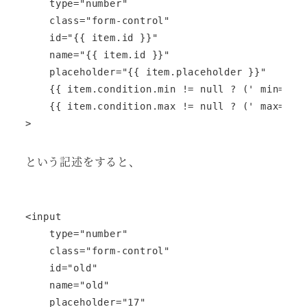
    type="number"

    class="form-control"

    id="{{ item.id }}"

    name="{{ item.id }}"

    placeholder="{{ item.placeholder }}"

    {{ item.condition.min != null ? (' min="' ~
    {{ item.condition.max != null ? (' max="' ~
という記述をすると、
<input

    type="number"

    class="form-control"

    id="old"

    name="old"

    placeholder="17"
