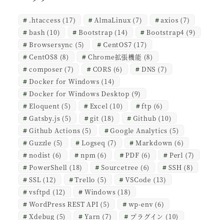
.htaccess
(17)
AlmaLinux
(7)
axios
(7)
bash
(10)
Bootstrap
(14)
Bootstrap4
(9)
Browsersync
(5)
CentOS7
(17)
CentOS8
(8)
Chrome拡張機能
(8)
composer
(7)
CORS
(6)
DNS
(7)
Docker for Windows
(14)
Docker for Windows Desktop
(9)
Eloquent
(5)
Excel
(10)
ftp
(6)
Gatsby.js
(5)
git
(18)
Github
(10)
Github Actions
(5)
Google Analytics
(5)
Guzzle
(5)
Logseq
(7)
Markdown
(6)
nodist
(6)
npm
(6)
PDF
(6)
Perl
(7)
PowerShell
(18)
Sourcetree
(6)
SSH
(8)
SSL
(12)
Trello
(5)
VSCode
(13)
vsftpd
(12)
Windows
(18)
WordPress REST API
(5)
wp-env
(6)
Xdebug
(5)
Yarn
(7)
プラグイン
(10)