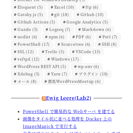
Eloquent
(5)
Excel
(10)
ftp
(6)
Gatsby.js
(5)
git
(18)
Github
(10)
Github Actions
(5)
Google Analytics
(5)
Guzzle
(5)
Logseq
(7)
Markdown
(6)
nodist
(6)
npm
(6)
PDF
(6)
Perl
(7)
PowerShell
(17)
Sourcetree
(6)
SSH
(8)
SSL
(12)
Trello
(5)
VSCode
(13)
vsftpd
(12)
Windows
(17)
WordPress REST API
(5)
wp-env
(6)
Xdebug
(5)
Yarn
(7)
プラグイン
(10)
メール
(8)
群馬WordPressMeetup
(6)
Ewig Leere(Lab2)
PowerShell で簡易的な Webサーバ を建てる
画像をタイル状に並べる処理を Docker 上の
ImageMagick で実行する