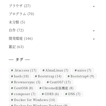
ブラウザ
(27)
プログラム
(70)
未分類
(5)
自作
(72)
開発環境
(146)
雑記
(63)
タグ
.htaccess
(17)
AlmaLinux
(7)
axios
(7)
bash
(10)
Bootstrap
(14)
Bootstrap4
(9)
Browsersync
(5)
CentOS7
(17)
CentOS8
(8)
Chrome拡張機能
(8)
composer
(7)
CORS
(6)
DNS
(7)
Docker for Windows
(14)
Docker for Windows Desktop
(9)