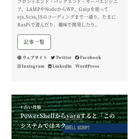
フロントエンド・バックエンド・サーバエンジニ
ア。LAMPやNodeからWP、Gulpを使って
ejs,Scss,JSのコーディングまで一通り。たまに
RasPiで遊んだり、趣味で開発したり。
記事一覧
ウェブサイト
Twitter
Facebook
Instagram
Linkedin
WordPress
古い投稿
PowerShellからyarnすると「この
システムではスク…