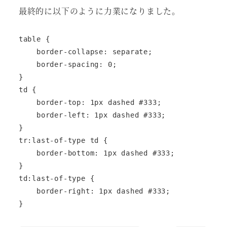
最終的に以下のように力業になりました。
table {

    border-collapse: separate;

    border-spacing: 0;

}

td {

    border-top: 1px dashed #333;

    border-left: 1px dashed #333;

}

tr:last-of-type td {

    border-bottom: 1px dashed #333;

}

td:last-of-type {

    border-right: 1px dashed #333;

}